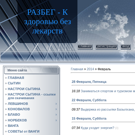
РАЗБЕГ - К
здоровью без
лекарств
главная
регистрация
вход
Главная
»
2014
»
Февраль
Меню сайта
ГЛАВНАЯ
28 Февраля, Пятница
СЫТИН
НАСТРОИ СЫТИНА
16:18
Заниматься спортом и туризмом м
НАСТРОИ СЫТИНА - ссылки
для скачивания
22 Февраля, Суббота
ЛЕВШИНОВ
КОНОВАЛОВ
09:37
Выдержка из рассылки Базылхана Д
БЛАВО
15 Февраля, Суббота
НОРБЕКОВ
ВАНГА
07:34
Куда уходит энергия?
(0)
СОВЕТЫ от ВАНГИ