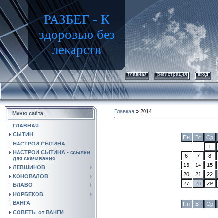
РАЗБЕГ - К
здоровью без
лекарств
главная
регистрация
вход
Главная
»
2014
Меню сайта
ГЛАВНАЯ
СЫТИН
Пн
Вт
Ср
НАСТРОИ СЫТИНА
1
НАСТРОИ СЫТИНА - ссылки
6
7
8
для скачивания
13
14
15
ЛЕВШИНОВ
20
21
22
КОНОВАЛОВ
27
28
29
БЛАВО
НОРБЕКОВ
ВАНГА
Пн
Вт
Ср
СОВЕТЫ от ВАНГИ