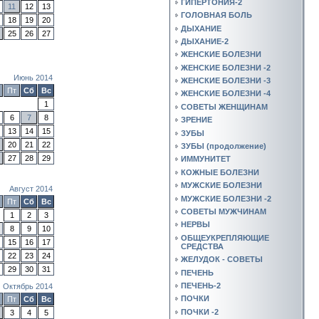
ГИПЕРТОНИЯ-2
11
12
13
ГОЛОВНАЯ БОЛЬ
18
19
20
ДЫХАНИЕ
25
26
27
ДЫХАНИЕ-2
ЖЕНСКИЕ БОЛЕЗНИ
ЖЕНСКИЕ БОЛЕЗНИ -2
Июнь 2014
ЖЕНСКИЕ БОЛЕЗНИ -3
Пт
Сб
Вс
ЖЕНСКИЕ БОЛЕЗНИ -4
1
СОВЕТЫ ЖЕНЩИНАМ
6
7
8
ЗРЕНИЕ
13
14
15
ЗУБЫ
20
21
22
ЗУБЫ (продолжение)
27
28
29
ИММУНИТЕТ
КОЖНЫЕ БОЛЕЗНИ
МУЖСКИЕ БОЛЕЗНИ
Август 2014
МУЖСКИЕ БОЛЕЗНИ -2
Пт
Сб
Вс
СОВЕТЫ МУЖЧИНАМ
1
2
3
НЕРВЫ
8
9
10
ОБЩЕУКРЕПЛЯЮЩИЕ
15
16
17
СРЕДСТВА
22
23
24
ЖЕЛУДОК - СОВЕТЫ
29
30
31
ПЕЧЕНЬ
ПЕЧЕНЬ-2
Октябрь 2014
ПОЧКИ
Пт
Сб
Вс
ПОЧКИ -2
3
4
5