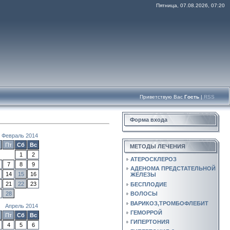
Пятница, 07.08.2026, 07:20
Приветствую Вас
Гость
|
RSS
Форма входа
Февраль 2014
Пт
Сб
Вс
МЕТОДЫ ЛЕЧЕНИЯ
1
2
АТЕРОСКЛЕРОЗ
7
8
9
АДЕНОМА ПРЕДСТАТЕЛЬНОЙ
14
15
16
ЖЕЛЕЗЫ
21
22
23
БЕСПЛОДИЕ
28
ВОЛОСЫ
ВАРИКОЗ,ТРОМБОФЛЕБИТ
Апрель 2014
ГЕМОРРОЙ
Пт
Сб
Вс
ГИПЕРТОНИЯ
4
5
6