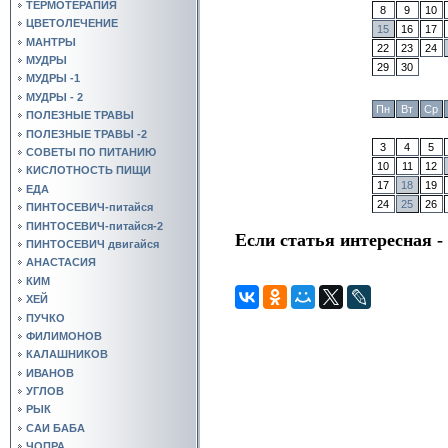
ТЕРМОТЕРАПИЯ
8
9
10
ЦВЕТОЛЕЧЕНИЕ
15
16
17
МАНТРЫ
22
23
24
МУДРЫ
29
30
МУДРЫ -1
МУДРЫ - 2
Пн
Вт
Ср
ПОЛЕЗНЫЕ ТРАВЫ
ПОЛЕЗНЫЕ ТРАВЫ -2
3
4
5
СОВЕТЫ ПО ПИТАНИЮ
10
11
12
КИСЛОТНОСТЬ ПИЩИ
17
18
19
ЕДА
24
25
26
ПИНТОСЕВИЧ-питайся
ПИНТОСЕВИЧ-питайся-2
Если статья интересная -
ПИНТОСЕВИЧ двигайся
АНАСТАСИЯ
КИМ
ХЕЙ
ПУЧКО
ФИЛИМОНОВ
КАЛАШНИКОВ
ИВАНОВ
УГЛОВ
РЫК
САИ БАБА
ЧОПРА