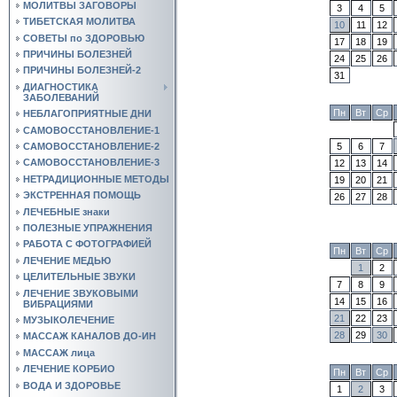
МОЛИТВЫ ЗАГОВОРЫ
3
4
5
ТИБЕТСКАЯ МОЛИТВА
10
11
12
СОВЕТЫ по ЗДОРОВЬЮ
17
18
19
ПРИЧИНЫ БОЛЕЗНЕЙ
24
25
26
ПРИЧИНЫ БОЛЕЗНЕЙ-2
31
ДИАГНОСТИКА
ЗАБОЛЕВАНИЙ
Пн
Вт
Ср
НЕБЛАГОПРИЯТНЫЕ ДНИ
САМОВОССТАНОВЛЕНИЕ-1
5
6
7
САМОВОССТАНОВЛЕНИЕ-2
САМОВОССТАНОВЛЕНИЕ-3
12
13
14
НЕТРАДИЦИОННЫЕ МЕТОДЫ
19
20
21
ЭКСТРЕННАЯ ПОМОЩЬ
26
27
28
ЛЕЧЕБНЫЕ знаки
ПОЛЕЗНЫЕ УПРАЖНЕНИЯ
РАБОТА С ФОТОГРАФИЕЙ
Пн
Вт
Ср
ЛЕЧЕНИЕ МЕДЬЮ
1
2
ЦЕЛИТЕЛЬНЫЕ ЗВУКИ
7
8
9
ЛЕЧЕНИЕ ЗВУКОВЫМИ
14
15
16
ВИБРАЦИЯМИ
21
22
23
МУЗЫКОЛЕЧЕНИЕ
28
29
30
МАССАЖ КАНАЛОВ ДО-ИН
МАССАЖ лица
ЛЕЧЕНИЕ КОРБИО
Пн
Вт
Ср
ВОДА И ЗДОРОВЬЕ
1
2
3