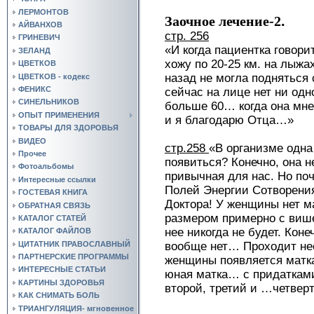
ЛЕРМОНТОВ
Заочное лечение-2
.
АЙВАНХОВ
стр. 256
ГРИНЕВИЧ
«И когда пациентка говорит
ЗЕЛАНД
хожу по 20-25 км. на лыжа
ЦВЕТКОВ
назад не могла подняться
ЦВЕТКОВ - кодекс
ФЕНИКС
сейчас на лице нет ни од
СИНЕЛЬНИКОВ
больше 60… когда она мне 
ОПЫТ ПРИМЕНЕНИЯ
и я благодарю Отца…»
ТОВАРЫ ДЛЯ ЗДОРОВЬЯ
ВИДЕО
стр.258
«В организме одна 
Прочее
появиться? Конечно, она н
Фотоальбомы
привычная для нас. Но по
Интересные ссылки
Полей Энергии Сотворения
ГОСТЕВАЯ КНИГА
Доктора! У женщины нет м
ОБРАТНАЯ СВЯЗЬ
размером примерно с вишен
КАТАЛОГ СТАТЕЙ
нее никогда не будет. Коне
КАТАЛОГ ФАЙЛОВ
вообще нет… Проходит нес
ЦИТАТНИК ПРАВОСЛАВНЫЙ
ПАРТНЕРСКИЕ ПРОГРАММЫ
женщины появляется матка 
ИНТЕРЕСНЫЕ СТАТЬИ
юная матка… с придаткам
КАРТИНЫ ЗДОРОВЬЯ
второй, третий и …четве
КАК СНИМАТЬ БОЛЬ
ТРИАНГУЛЯЦИЯ- мгновенное