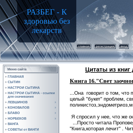
РАЗБЕГ - К
здоровью без
лекарств
главная
регистрация
вход
Цитаты из книг
Меню сайта
ГЛАВНАЯ
Книга 16."Свет заочно
СЫТИН
НАСТРОИ СЫТИНА
...Она говорит о том, что
НАСТРОИ СЫТИНА - ссылки
для скачивания
целый "букет" проблем, св
ЛЕВШИНОВ
поликистоз,эндометриоз,м
КОНОВАЛОВ
БЛАВО
Я спросил у нее, что же о
НОРБЕКОВ
...Просто читала Пропове
ВАНГА
"Книга,которая лечит" . Ч
СОВЕТЫ от ВАНГИ