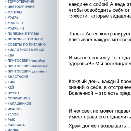
ТЕРМОТЕРАПИЯ
наедине с собой! А ведь э
ЦВЕТОЛЕЧЕНИЕ
чтобы освободить себя от т
МАНТРЫ
тяжести, которые задавл
МУДРЫ
МУДРЫ -1
МУДРЫ - 2
Только Ангел контролирует
ПОЛЕЗНЫЕ ТРАВЫ
впитывает каждое мгновен
ПОЛЕЗНЫЕ ТРАВЫ -2
СОВЕТЫ ПО ПИТАНИЮ
КИСЛОТНОСТЬ ПИЩИ
ЕДА
И мы не просим у Господа 
ПИНТОСЕВИЧ-питайся
здоровье!» Мы восклицаем
ПИНТОСЕВИЧ-питайся-2
ПИНТОСЕВИЧ двигайся
АНАСТАСИЯ
Каждый день, каждый про
КИМ
знаний о себе, в отстране
ХЕЙ
Вселенной – это есть пред
ПУЧКО
ФИЛИМОНОВ
КАЛАШНИКОВ
ИВАНОВ
И человек не может подавл
УГЛОВ
имеет права его подавлять
РЫК
Храм должен возвышать , 
САИ БАБА
ЧОПРА