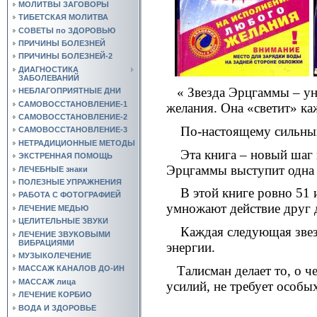
МОЛИТВЫ ЗАГОВОРЫ
ТИБЕТСКАЯ МОЛИТВА
СОВЕТЫ по ЗДОРОВЬЮ
ПРИЧИНЫ БОЛЕЗНЕЙ
ПРИЧИНЫ БОЛЕЗНЕЙ-2
ДИАГНОСТИКА
ЗАБОЛЕВАНИЙ
« Звезда Эрцгаммы – у
НЕБЛАГОПРИЯТНЫЕ ДНИ
САМОВОССТАНОВЛЕНИЕ-1
желания. Она «светит» ка
САМОВОССТАНОВЛЕНИЕ-2
По-настоящему сильных
САМОВОССТАНОВЛЕНИЕ-3
НЕТРАДИЦИОННЫЕ МЕТОДЫ
Эта книга – новый шаг
ЭКСТРЕННАЯ ПОМОЩЬ
Эрцгаммы выступит одна 
ЛЕЧЕБНЫЕ знаки
ПОЛЕЗНЫЕ УПРАЖНЕНИЯ
В этой книге ровно 51
РАБОТА С ФОТОГРАФИЕЙ
умножают действие друг 
ЛЕЧЕНИЕ МЕДЬЮ
ЦЕЛИТЕЛЬНЫЕ ЗВУКИ
Каждая следующая звез
ЛЕЧЕНИЕ ЗВУКОВЫМИ
ВИБРАЦИЯМИ
энергии.
МУЗЫКОЛЕЧЕНИЕ
Талисман делает то, о ч
МАССАЖ КАНАЛОВ ДО-ИН
МАССАЖ лица
усилий, не требует особы
ЛЕЧЕНИЕ КОРБИО
ВОДА И ЗДОРОВЬЕ