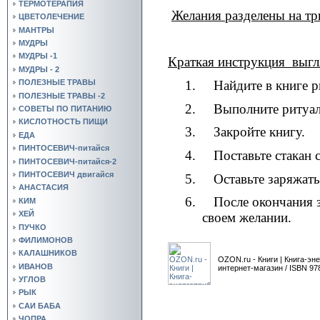
ТЕРМОТЕРАПИЯ
Желания разделены на тр
ЦВЕТОЛЕЧЕНИЕ
МАНТРЫ
МУДРЫ
МУДРЫ -1
Краткая инструкция
выгл
МУДРЫ - 2
1.
Найдите в книге 
ПОЛЕЗНЫЕ ТРАВЫ
ПОЛЕЗНЫЕ ТРАВЫ -2
2.
Выполните ритуал
СОВЕТЫ ПО ПИТАНИЮ
КИСЛОТНОСТЬ ПИЩИ
3.
Закройте книгу.
ЕДА
ПИНТОСЕВИЧ-питайся
4.
Поставьте стакан 
ПИНТОСЕВИЧ-питайся-2
ПИНТОСЕВИЧ двигайся
5.
Оставьте заряжать
АНАСТАСИЯ
6.
После окончания 
КИМ
ХЕЙ
своем желании.
ПУЧКО
ФИЛИМОНОВ
КАЛАШНИКОВ
OZON.ru - Книги | Книга-эн
ИВАНОВ
интернет-магазин / ISBN 97
УГЛОВ
РЫК
САИ БАБА
ЧОПРА