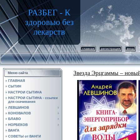
РАЗБЕГ - К
здоровью без
лекарств
главная
регистрация
вход
Звезда Эрцгаммы – новый
Меню сайта
ГЛАВНАЯ
СЫТИН
НАСТРОИ СЫТИНА
НАСТРОИ СЫТИНА - ссылки
для скачивания
ЛЕВШИНОВ
КОНОВАЛОВ
БЛАВО
НОРБЕКОВ
ВАНГА
СОВЕТЫ от ВАНГИ