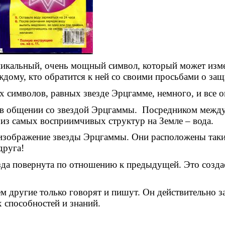
никальный, очень мощный символ, который может изме
ждому, кто обратится к ней со своими просьбами о за
 символов, равных звезде Эрцгамме, немного, и все
 в общении со звездой Эрцгаммы.
Посредником между
из самых восприимчивых структур на Земле – вода.
 изображение звезды Эрцгаммы. Они расположены таки
друга!
да повернута по отношению к предыдущей. Это созда
ем другие только говорят и пишут. Он действительно з
х способностей и знаний.