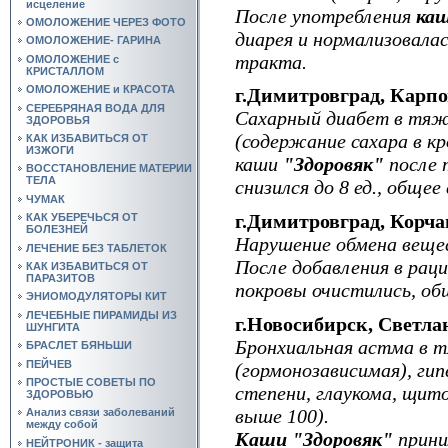
исцеление
После употребления
каш
ОМОЛОЖЕНИЕ ЧЕРЕЗ ФОТО
диарея и нормализовала
ОМОЛОЖЕНИЕ- ГАРИНА
тракта.
ОМОЛОЖЕНИЕ с
КРИСТАЛЛОМ
ОМОЛОЖЕНИЕ и КРАСОТА
г.Димитровград, Карп
СЕРЕБРЯНАЯ ВОДА ДЛЯ
Сахарный диабет в тяж
ЗДОРОВЬЯ
(содержание сахара в кр
КАК ИЗБАВИТЬСЯ ОТ
ИЗЖОГИ
каши
"Здоровяк"
после 
ВОССТАНОВЛЕНИЕ МАТЕРИИ
ТЕЛА
снизился до 8 ед., общее
ЧУМАК
г.Димитровград, Корча
КАК УБЕРЕЧЬСЯ ОТ
БОЛЕЗНЕЙ
Нарушение обмена веще
ЛЕЧЕНИЕ БЕЗ ТАБЛЕТОК
После добавления в рац
КАК ИЗБАВИТЬСЯ ОТ
ПАРАЗИТОВ
покровы очистились, об
ЭНИОМОДУЛЯТОРЫ КИТ
ЛЕЧЕБНЫЕ ПИРАМИДЫ ИЗ
г.Новосибирск, Светлан
ШУНГИТА
Бронхиальная астма в 
БРАСЛЕТ БЯНЬШИ
ПЕЙЧЕВ
(гормонозависимая), ги
ПРОСТЫЕ СОВЕТЫ ПО
степени, глаукома, щит
ЗДОРОВЬЮ
выше 100).
Анализ связи заболеваний
между собой
Каши "Здоровяк"
прини
НЕЙТРОНИК - защита