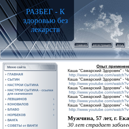
РАЗБЕГ - К
здоровью без
лекарств
главная
регистрация
вход
Опыт применен
Меню сайта
Каша "Самарский Здоровяк" - Ч
ГЛАВНАЯ
http://www.youtube.com/watch?
Каша "Самарский Здоровяк" - Ч
СЫТИН
http://www.youtube.com/watch?
НАСТРОИ СЫТИНА
Каша "Самарский Здоровяк" - Ч
НАСТРОИ СЫТИНА - ссылки
http://www.youtube.com/watch?
для скачивания
Каша "Самарский Здоровяк" - Ч
ЛЕВШИНОВ
http://www.youtube.com/watch
КОНОВАЛОВ
Каша "Самарский Здоровяк" - Ч
http://www.youtube.com/watch
БЛАВО
НОРБЕКОВ
Мужчина, 57 лет, г. Ек
ВАНГА
30 лет страдает заболе
СОВЕТЫ от ВАНГИ