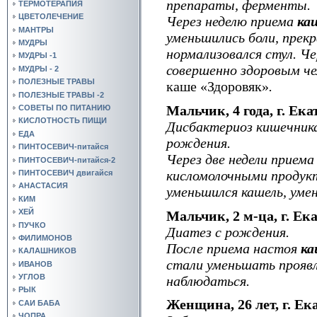
препараты, ферменты.
ТЕРМОТЕРАПИЯ
ЦВЕТОЛЕЧЕНИЕ
Через неделю приема
ка
МАНТРЫ
уменьши­лись боли, пре
МУДРЫ
нормализовался стул. Че
МУДРЫ -1
совершенно здоровым че
МУДРЫ - 2
ПОЛЕЗНЫЕ ТРАВЫ
каше «Здоровяк»
.
ПОЛЕЗНЫЕ ТРАВЫ -2
Мальчик, 4 года, г. Ек
СОВЕТЫ ПО ПИТАНИЮ
КИСЛОТНОСТЬ ПИЩИ
Дисбактериоз кишечника
ЕДА
рождения.
ПИНТОСЕВИЧ-питайся
Через две недели прием
ПИНТОСЕВИЧ-питайся-2
кисломолочными продукт
ПИНТОСЕВИЧ двигайся
АНАСТАСИЯ
уменьшился кашель, уме
КИМ
ХЕЙ
Мальчик, 2 м-ца, г. Ек
ПУЧКО
Диатез с рождения.
ФИЛИМОНОВ
После приема настоя
ка
КАЛАШНИКОВ
стали уменьшать прояв
ИВАНОВ
УГЛОВ
наблюдаться.
РЫК
Женщина, 26 лет, г. Ек
САИ БАБА
ЧОПРА