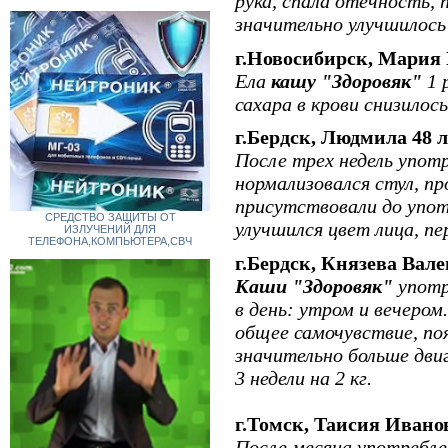
рука, спала отечность, 
значительно улучшилось
г.Новосибирск, Мария 
Ела
кашу "Здоровяк"
1 
сахара в крови снизилось
г.Бердск, Людмила 48 л
После трех недель упот
нормализовался стул, пр
присутствовали до упот
СРЕДСТВО ЗАЩИТЫ ОТ
улучшился цвет лица, п
ИЗЛУЧЕНИЙ ДЛЯ
ТЕЛЕФОНА,КОМПЬЮТЕРА,СВЧ
г.Бердск, Князева Вал
Каши "Здоровяк"
употре
в день: утром и вечером
общее самочувствие, по
значительно больше дви
3 недели на
2 кг
.
г.Томск, Таисия Иванов
После месяца употребл