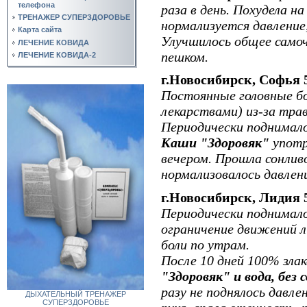
телефона
раза в день. Похудела н
ТРЕНАЖЕР СУПЕРЗДОРОВЬЕ
нормализуется давление,
Карта сайта
Улучшилось общее самоч
ЛЕЧЕНИЕ КОВИДА
пешком.
ЛЕЧЕНИЕ КОВИДА-2
г.Новосибирск, Софья 5
Постоянные головные бо
лекарствами) из-за тра
Периодически поднимало
Каши "Здоровяк"
употр
вечером. Прошла сонливо
нормализовалось давлен
г.Новосибирск, Лидия 
Периодически поднималос
ограничение движений л
боли по утрам.
После 10 дней 100% зла
"Здоровяк" и вода, без 
разу не поднялось давле
ДЫХАТЕЛЬНЫЙ ТРЕНАЖЕР
СУПЕРЗДОРОВЬЕ