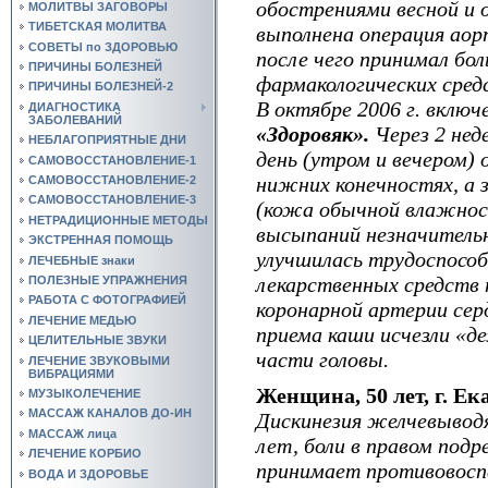
обострениями весной и 
МОЛИТВЫ ЗАГОВОРЫ
ТИБЕТСКАЯ МОЛИТВА
выполнена операция аор
СОВЕТЫ по ЗДОРОВЬЮ
после чего принимал бо
ПРИЧИНЫ БОЛЕЗНЕЙ
фармакологических средс
ПРИЧИНЫ БОЛЕЗНЕЙ-2
В октябре
2006 г
. включ
ДИАГНОСТИКА
ЗАБОЛЕВАНИЙ
«Здоровяк».
Через 2 нед
НЕБЛАГОПРИЯТНЫЕ ДНИ
день (утром и вечером) 
САМОВОССТАНОВЛЕНИЕ-1
нижних конечностях, а 
САМОВОССТАНОВЛЕНИЕ-2
САМОВОССТАНОВЛЕНИЕ-3
(кожа обычной влажнос
НЕТРАДИЦИОННЫЕ МЕТОДЫ
высыпаний незначительн
ЭКСТРЕННАЯ ПОМОЩЬ
улучшилась трудоспособ
ЛЕЧЕБНЫЕ знаки
лекарственных средств 
ПОЛЕЗНЫЕ УПРАЖНЕНИЯ
РАБОТА С ФОТОГРАФИЕЙ
коронарной артерии серд
ЛЕЧЕНИЕ МЕДЬЮ
приема каши исчезли «д
ЦЕЛИТЕЛЬНЫЕ ЗВУКИ
части головы.
ЛЕЧЕНИЕ ЗВУКОВЫМИ
ВИБРАЦИЯМИ
Женщина, 50 лет, г. Ек
МУЗЫКОЛЕЧЕНИЕ
МАССАЖ КАНАЛОВ ДО-ИН
Дискинезия желчевыводя
МАССАЖ лица
лет, боли в правом под
ЛЕЧЕНИЕ КОРБИО
принимает противовосп
ВОДА И ЗДОРОВЬЕ