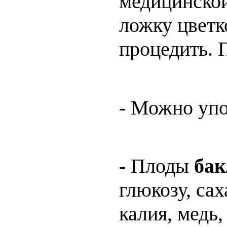
медицинской
ложку цветко
процедить. П
- Можно упо
- Плоды
ба
глюкозу, сах
калия, медь