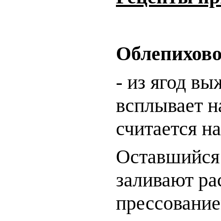
Облепихово
- из ягод вы
всплывает н
считается н
Оставшийся 
заливают ра
прессование