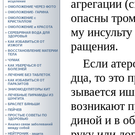
аг­ре­га­ции 
исцеление
ОМОЛОЖЕНИЕ ЧЕРЕЗ ФОТО
ОМОЛОЖЕНИЕ- ГАРИНА
опас­ны тром­б
ОМОЛОЖЕНИЕ с
КРИСТАЛЛОМ
ОМОЛОЖЕНИЕ и КРАСОТА
му ин­суль­ту 
СЕРЕБРЯНАЯ ВОДА ДЛЯ
ЗДОРОВЬЯ
ра­ще­ния.
КАК ИЗБАВИТЬСЯ ОТ
ИЗЖОГИ
ВОССТАНОВЛЕНИЕ МАТЕРИИ
ТЕЛА
Если ате­рос­
ЧУМАК
КАК УБЕРЕЧЬСЯ ОТ
БОЛЕЗНЕЙ
д­ца, то это 
ЛЕЧЕНИЕ БЕЗ ТАБЛЕТОК
КАК ИЗБАВИТЬСЯ ОТ
ПАРАЗИТОВ
зы­ва­ет­ся иш
ЭНИОМОДУЛЯТОРЫ КИТ
ЛЕЧЕБНЫЕ ПИРАМИДЫ ИЗ
ШУНГИТА
воз­ни­ка­ют п
БРАСЛЕТ БЯНЬШИ
ПЕЙЧЕВ
ПРОСТЫЕ СОВЕТЫ ПО
ди­ной и в об
ЗДОРОВЬЮ
Анализ связи заболеваний
между собой
ру­ку или ло­
НЕЙТРОНИК - защита