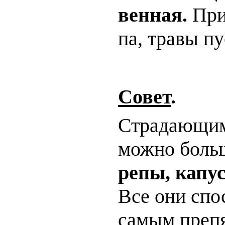
вен­ная.
При 
па, тра­вы пу
Совет
.
Страдающим 
можно бол
репы, капус
Все они спо
самым препя