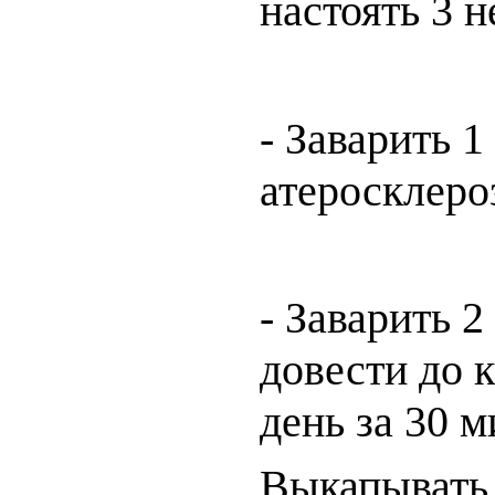
настоять 3 н
- Заварить 1
атеросклероз
- Заварить 2
довести до к
день за 30 м
Выкапывать 