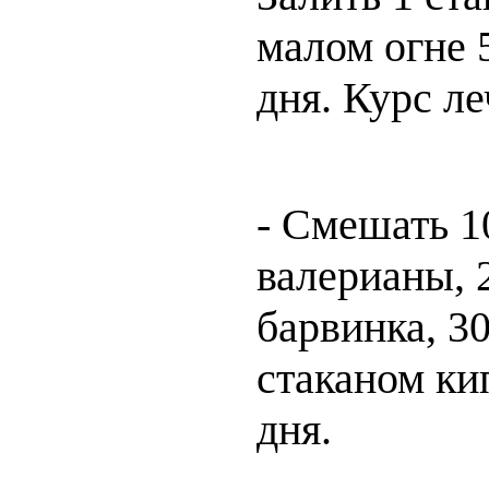
малом огне 
дня. Курс ле
- Смешать 10
валерианы, 2
барвинка, 3
стаканом кип
дня.