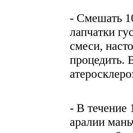
- Смешать 1
лапчатки гус
смеси, насто
процедить. 
атеросклероз
- В течение 
аралии мань