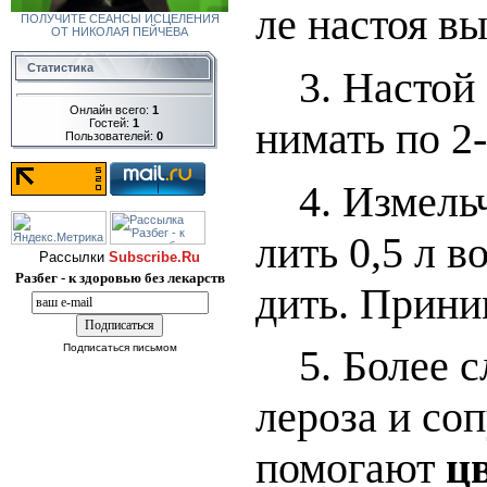
ле нас­тоя вы­
ПОЛУЧИТЕ СЕАНСЫ ИСЦЕЛЕНИЯ
ОТ НИКОЛАЯ ПЕЙЧЕВА
Статистика
3. Нас­той
Онлайн всего:
1
ни­мать по 2-
Гостей:
1
Пользователей:
0
4. Из­мель­ч
лить 0,5 л во­
Рассылки
Subscribe.Ru
Разбег - к здоровью без лекарств
дить. При­ни­
Подписаться письмом
5. Бо­лее сло
ле­ро­за и со­
по­мо­га­ют
цв