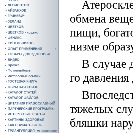
Атеросклероз 
ЛЕРМОНТОВ
АЙВАНХОВ
об­ме­на ве­щ
ГРИНЕВИЧ
ЗЕЛАНД
ЦВЕТКОВ
пи­щи, бо­га­
ЦВЕТКОВ - кодекс
ФЕНИКС
низ­ме об­ра­з
СИНЕЛЬНИКОВ
ОПЫТ ПРИМЕНЕНИЯ
ТОВАРЫ ДЛЯ ЗДОРОВЬЯ
В слу­чае да­
ВИДЕО
Прочее
Фотоальбомы
го дав­ле­ния
Интересные ссылки
ГОСТЕВАЯ КНИГА
ОБРАТНАЯ СВЯЗЬ
Впоследствии 
КАТАЛОГ СТАТЕЙ
КАТАЛОГ ФАЙЛОВ
ЦИТАТНИК ПРАВОСЛАВНЫЙ
тя­же­лых слу­
ПАРТНЕРСКИЕ ПРОГРАММЫ
ИНТЕРЕСНЫЕ СТАТЬИ
бляш­ки на­ру­
КАРТИНЫ ЗДОРОВЬЯ
КАК СНИМАТЬ БОЛЬ
ТРИАНГУЛЯЦИЯ- мгновенное