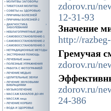
МОЛИТВЫ ЗАГОВОРЫ
zdorov.ru/ne
ТИБЕТСКАЯ МОЛИТВА
СОВЕТЫ по ЗДОРОВЬЮ
12-31-93
ПРИЧИНЫ БОЛЕЗНЕЙ
ПРИЧИНЫ БОЛЕЗНЕЙ-2
ДИАГНОСТИКА
Значение ми
ЗАБОЛЕВАНИЙ
НЕБЛАГОПРИЯТНЫЕ ДНИ
http://razbe
САМОВОССТАНОВЛЕНИЕ-1
САМОВОССТАНОВЛЕНИЕ-2
САМОВОССТАНОВЛЕНИЕ-3
Гремучая с
НЕТРАДИЦИОННЫЕ МЕТОДЫ
ЭКСТРЕННАЯ ПОМОЩЬ
ЛЕЧЕБНЫЕ знаки
zdorov.ru/ne
ПОЛЕЗНЫЕ УПРАЖНЕНИЯ
РАБОТА С ФОТОГРАФИЕЙ
ЛЕЧЕНИЕ МЕДЬЮ
Эффективны
ЦЕЛИТЕЛЬНЫЕ ЗВУКИ
ЛЕЧЕНИЕ ЗВУКОВЫМИ
ВИБРАЦИЯМИ
zdorov.ru/ne
МУЗЫКОЛЕЧЕНИЕ
МАССАЖ КАНАЛОВ ДО-ИН
24-386
МАССАЖ лица
ЛЕЧЕНИЕ КОРБИО
ВОДА И ЗДОРОВЬЕ