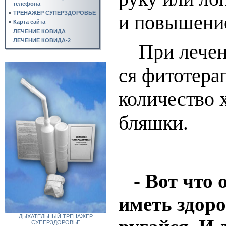
телефона
ТРЕНАЖЕР СУПЕРЗДОРОВЬЕ
и по­вы­ше­ние
Карта сайта
ЛЕЧЕНИЕ КОВИДА
ЛЕЧЕНИЕ КОВИДА-2
При ле­че­нии
ся фи­то­те­ра
ко­ли­чес­т­во 
бляш­ки.
- Вот что
иметь здоро
ДЫХАТЕЛЬНЫЙ ТРЕНАЖЕР
СУПЕРЗДОРОВЬЕ