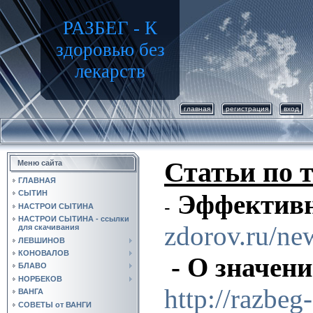
РАЗБЕГ - К
здоровью без
лекарств
главная
регистрация
вход
Статьи по т
Меню сайта
ГЛАВНАЯ
СЫТИН
Эффективн
-
НАСТРОИ СЫТИНА
НАСТРОИ СЫТИНА - ссылки
zdorov.ru/ne
для скачивания
ЛЕВШИНОВ
КОНОВАЛОВ
- О значен
БЛАВО
НОРБЕКОВ
http://razbeg-
ВАНГА
СОВЕТЫ от ВАНГИ