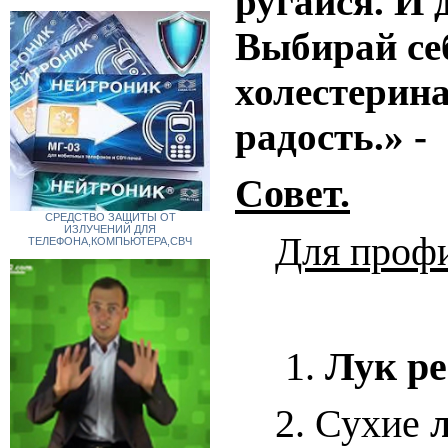
ругайся. И 
Выбирай се
холестерина
радость.» -
Со­вет.
СРЕДСТВО ЗАЩИТЫ ОТ
ИЗЛУЧЕНИЙ ДЛЯ
Для про­фи­
ТЕЛЕФОНА,КОМПЬЮТЕРА,СВЧ
1.
Лук ре
2. Су­хие
л