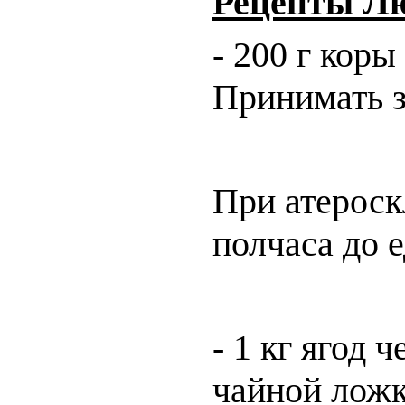
Рецепты Лю
- 200 г коры
Принимать за
При атероск
полчаса до 
- 1 кг ягод
чайной ложке