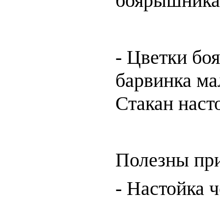
боярышника (
- Цветки боя
барвинка мал
Стакан насто
Полезны при
- Настойка ч