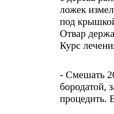
ложек измел
под крышкой.
Отвар держа
Курс лечения
- Смешать 2
бородатой, з
процедить. В