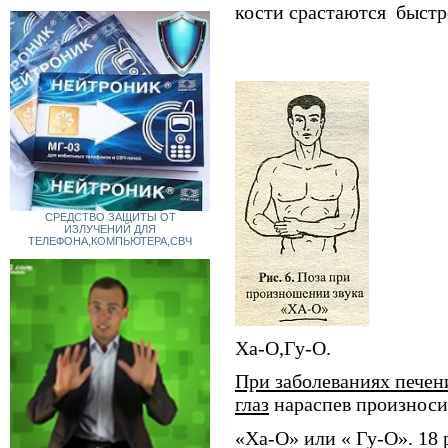
кости срастаются
быстр
СРЕДСТВО ЗАЩИТЫ ОТ
ИЗЛУЧЕНИЙ ДЛЯ
ТЕЛЕФОНА,КОМПЬЮТЕРА,СВЧ
Ха-О,Гу-О.
При заболеваниях печен
глаз
нараспев произноси
«Ха-О» или « Гу-О». 18 