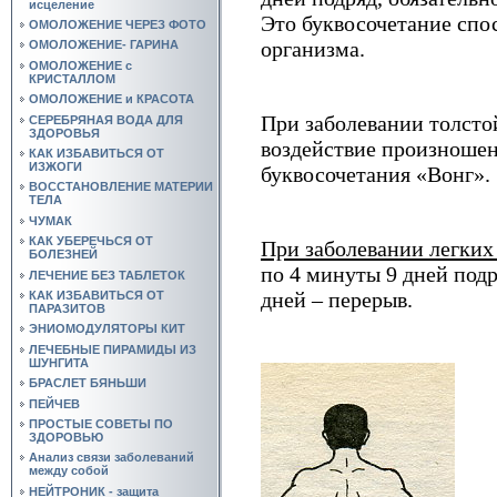
исцеление
Это буквосочетание спо
ОМОЛОЖЕНИЕ ЧЕРЕЗ ФОТО
организма.
ОМОЛОЖЕНИЕ- ГАРИНА
ОМОЛОЖЕНИЕ с
КРИСТАЛЛОМ
ОМОЛОЖЕНИЕ и КРАСОТА
При заболевании толст
СЕРЕБРЯНАЯ ВОДА ДЛЯ
ЗДОРОВЬЯ
воздействие произноше
КАК ИЗБАВИТЬСЯ ОТ
ИЗЖОГИ
буквосочетания «Вонг».
ВОССТАНОВЛЕНИЕ МАТЕРИИ
ТЕЛА
ЧУМАК
КАК УБЕРЕЧЬСЯ ОТ
При заболевании легки
БОЛЕЗНЕЙ
по 4 минуты 9 дней подря
ЛЕЧЕНИЕ БЕЗ ТАБЛЕТОК
дней – перерыв.
КАК ИЗБАВИТЬСЯ ОТ
ПАРАЗИТОВ
ЭНИОМОДУЛЯТОРЫ КИТ
ЛЕЧЕБНЫЕ ПИРАМИДЫ ИЗ
ШУНГИТА
БРАСЛЕТ БЯНЬШИ
ПЕЙЧЕВ
ПРОСТЫЕ СОВЕТЫ ПО
ЗДОРОВЬЮ
Анализ связи заболеваний
между собой
НЕЙТРОНИК - защита