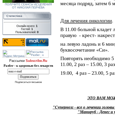
месяца подряд, затем 6 м
ПОЛУЧИТЕ СЕАНСЫ ИСЦЕЛЕНИЯ
ОТ НИКОЛАЯ ПЕЙЧЕВА
Статистика
Для лечения онкологии
.
Онлайн всего:
1
В 11.00 больной кладет 
Гостей:
1
Пользователей:
0
правую
- крест- накрест
на левую ладонь и 6 мин
буквосочетание «Си».
Повторять необходимо 5 р
Рассылки
Subscribe.Ru
11.00, 2 раз – 15.00, 3 раз
Разбег - к здоровью без лекарств
19.00,
4 раз – 23.00, 5 ра
Подписаться письмом
ЭТО ВАМ МО
"Супермозг - все о лечении головы
"Манируб - Денег и 