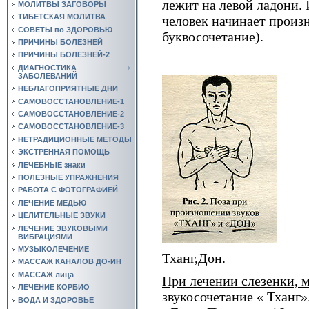
лежит на левой ладони.
МОЛИТВЫ ЗАГОВОРЫ
ТИБЕТСКАЯ МОЛИТВА
человек начинает произ
СОВЕТЫ по ЗДОРОВЬЮ
буквосочетание).
ПРИЧИНЫ БОЛЕЗНЕЙ
ПРИЧИНЫ БОЛЕЗНЕЙ-2
ДИАГНОСТИКА
ЗАБОЛЕВАНИЙ
НЕБЛАГОПРИЯТНЫЕ ДНИ
САМОВОССТАНОВЛЕНИЕ-1
САМОВОССТАНОВЛЕНИЕ-2
САМОВОССТАНОВЛЕНИЕ-3
НЕТРАДИЦИОННЫЕ МЕТОДЫ
ЭКСТРЕННАЯ ПОМОЩЬ
ЛЕЧЕБНЫЕ знаки
ПОЛЕЗНЫЕ УПРАЖНЕНИЯ
РАБОТА С ФОТОГРАФИЕЙ
ЛЕЧЕНИЕ МЕДЬЮ
ЦЕЛИТЕЛЬНЫЕ ЗВУКИ
ЛЕЧЕНИЕ ЗВУКОВЫМИ
ВИБРАЦИЯМИ
МУЗЫКОЛЕЧЕНИЕ
Тханг,Дон.
МАССАЖ КАНАЛОВ ДО-ИН
МАССАЖ лица
При лечении слезенки, 
ЛЕЧЕНИЕ КОРБИО
звукосочетание « Тханг»
ВОДА И ЗДОРОВЬЕ