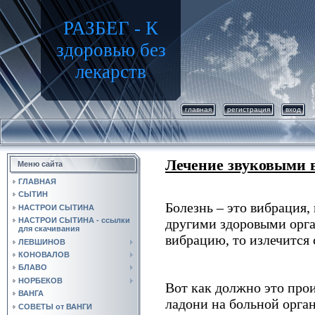
РАЗБЕГ - К
здоровью без
лекарств
главная
регистрация
вход
Лечение звуковыми 
Меню сайта
ГЛАВНАЯ
СЫТИН
Болезнь – это вибрация,
НАСТРОИ СЫТИНА
НАСТРОИ СЫТИНА - ссылки
другими здоровыми орга
для скачивания
вибрацию, то излечится 
ЛЕВШИНОВ
КОНОВАЛОВ
БЛАВО
НОРБЕКОВ
Вот как должно это прои
ВАНГА
ладони на больной орган,
СОВЕТЫ от ВАНГИ