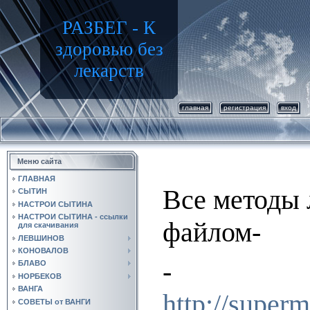
РАЗБЕГ - К
здоровью без
лекарств
главная
регистрация
вход
Меню сайта
ГЛАВНАЯ
Все методы 
СЫТИН
НАСТРОИ СЫТИНА
НАСТРОИ СЫТИНА - ссылки
файлом-
для скачивания
ЛЕВШИНОВ
КОНОВАЛОВ
-
БЛАВО
НОРБЕКОВ
ВАНГА
http://supe
СОВЕТЫ от ВАНГИ