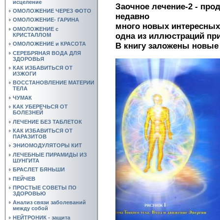
исцеление
Заочное лечение-2 - пр
ОМОЛОЖЕНИЕ ЧЕРЕЗ ФОТО
недавно
ОМОЛОЖЕНИЕ- ГАРИНА
много новых интересных
ОМОЛОЖЕНИЕ с
одна из иллюстраций пр
КРИСТАЛЛОМ
ОМОЛОЖЕНИЕ и КРАСОТА
В книгу заложены новые
СЕРЕБРЯНАЯ ВОДА ДЛЯ
ЗДОРОВЬЯ
КАК ИЗБАВИТЬСЯ ОТ
ИЗЖОГИ
ВОССТАНОВЛЕНИЕ МАТЕРИИ
ТЕЛА
ЧУМАК
КАК УБЕРЕЧЬСЯ ОТ
БОЛЕЗНЕЙ
ЛЕЧЕНИЕ БЕЗ ТАБЛЕТОК
КАК ИЗБАВИТЬСЯ ОТ
ПАРАЗИТОВ
ЭНИОМОДУЛЯТОРЫ КИТ
ЛЕЧЕБНЫЕ ПИРАМИДЫ ИЗ
ШУНГИТА
БРАСЛЕТ БЯНЬШИ
ПЕЙЧЕВ
ПРОСТЫЕ СОВЕТЫ ПО
ЗДОРОВЬЮ
Анализ связи заболеваний
между собой
НЕЙТРОНИК - защита