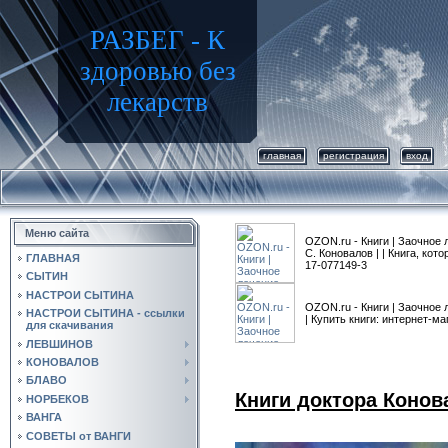
РАЗБЕГ - К
здоровью без
лекарств
главная
регистрация
вход
Меню сайта
OZON.ru - Книги | Заочное 
С. Коновалов | | Книга, кото
ГЛАВНАЯ
17-077149-3
СЫТИН
НАСТРОИ СЫТИНА
OZON.ru - Книги | Заочное л
НАСТРОИ СЫТИНА - ссылки
| Купить книги: интернет-ма
для скачивания
ЛЕВШИНОВ
КОНОВАЛОВ
БЛАВО
Книги доктора Конов
НОРБЕКОВ
ВАНГА
СОВЕТЫ от ВАНГИ