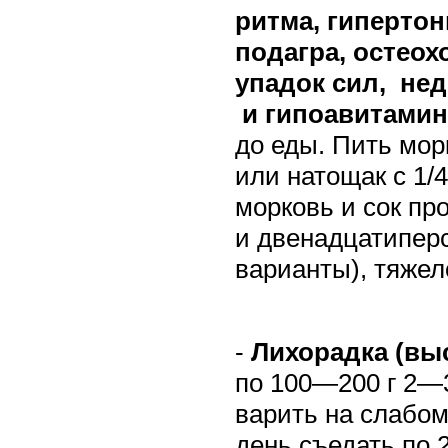
ритма, гипертон
подагра, остеох
упадок сил,
нед
и гипоавитамин
до еды. Пить мор
или натощак с 1/
морковь и сок пр
и двенадцатиперс
варианты), тяжел
-
Лихорадка (вы
по 100—200 г 2—3
варить на слабом
день съедать по 