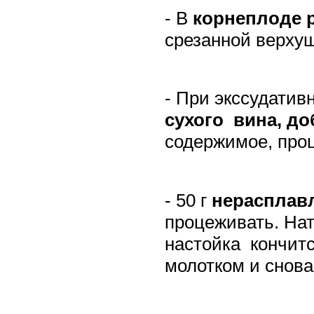
- В
корнеплоде 
срезанной верхуш
- При экссудати
сухого
вина, до
содержимое, про
- 50 г
нерасплав
процеживать. На
настойка
кончит
молотком и снова