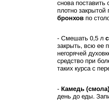
снова поставить 
плотно закрытой
бронхов
по столо
- Смешать 0,5 л
с
закрыть, всю ее
негорячей духовк
средство при бол
таких курса с пе
-
Камедь (смола)
день до еды. Зап