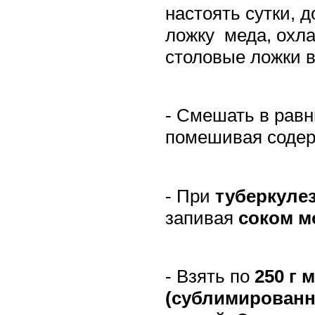
настоять сутки, 
ложку
меда, охл
столовые ложки в
- Смешать в равн
помешивая содер
- При
туберкуле
запивая
соком м
- Взять по
250 г
м
(сублимирован