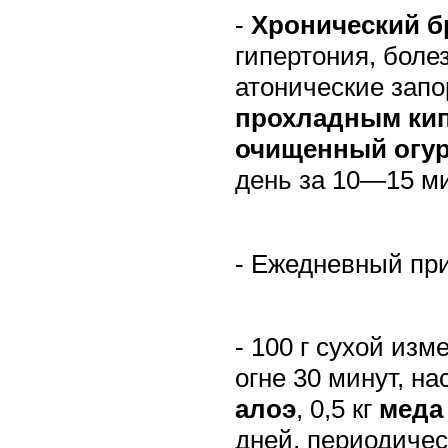
-
Хронический б
гипертония, боле
атонические запо
прохладным ки
очищенный огу
день за 10—15 ми
- Ежедневный при
- 100 г сухой из
огне 30 минут, на
алоэ
, 0,5 кг
меда
дней, периодичес