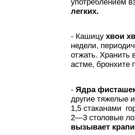
употреблением вз
легких.
- Кашицу
хвои х
недели, периоди
отжать. Хранить 
астме, бронхите 
-
Ядра фисташе
другие тяжелые 
1,5 стаканами
го
2—3 столовые ло
вызывает крапи