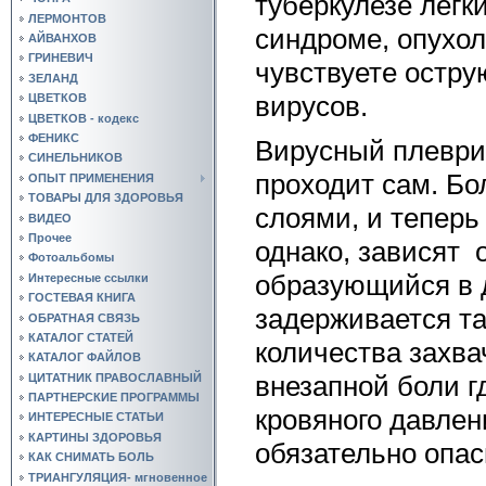
туберкулезе легк
ЛЕРМОНТОВ
синдроме, опухол
АЙВАНХОВ
ГРИНЕВИЧ
чувствуете остру
ЗЕЛАНД
вирусов.
ЦВЕТКОВ
ЦВЕТКОВ - кодекс
ФЕНИКС
Вирусный плеври
СИНЕЛЬНИКОВ
проходит сам. Бо
ОПЫТ ПРИМЕНЕНИЯ
ТОВАРЫ ДЛЯ ЗДОРОВЬЯ
слоями, и теперь
ВИДЕО
Прочее
однако, зависят 
Фотоальбомы
образующийся в д
Интересные ссылки
ГОСТЕВАЯ КНИГА
задерживается та
ОБРАТНАЯ СВЯЗЬ
КАТАЛОГ СТАТЕЙ
количества захва
КАТАЛОГ ФАЙЛОВ
внезапной боли г
ЦИТАТНИК ПРАВОСЛАВНЫЙ
ПАРТНЕРСКИЕ ПРОГРАММЫ
кровяного давлен
ИНТЕРЕСНЫЕ СТАТЬИ
КАРТИНЫ ЗДОРОВЬЯ
обязательно опас
КАК СНИМАТЬ БОЛЬ
ТРИАНГУЛЯЦИЯ- мгновенное