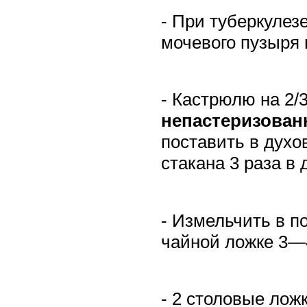
- При туберкулез
мочевого пузыря
- Кастрюлю на 2/
непастеризова
поставить в духо
стакана 3 раза в 
- Измельчить в 
чайной ложке 3—4
- 2 столовые лож