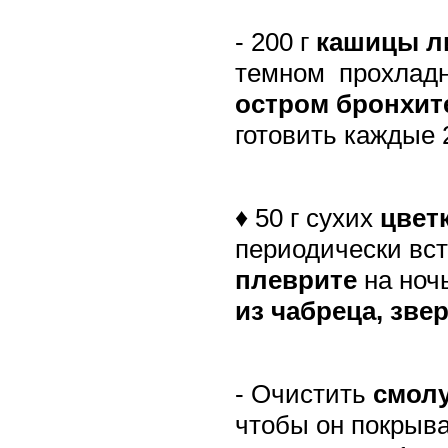
- 200 г
кашицы л
темном
прохладн
остром бронхит
готовить каждые 
♦ 50 г сухих
цвет
периодически вс
плеврите
на ноч
из
чабреца, зве
- Очистить
смол
чтобы он покрыва