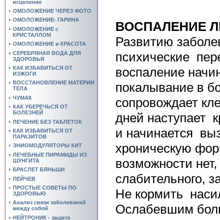
исцеление
ОМОЛОЖЕНИЕ ЧЕРЕЗ ФОТО
ОМОЛОЖЕНИЕ- ГАРИНА
ВОСПАЛЕНИЕ Л
ОМОЛОЖЕНИЕ с
КРИСТАЛЛОМ
Развитию заболе
ОМОЛОЖЕНИЕ и КРАСОТА
психические
пер
СЕРЕБРЯНАЯ ВОДА ДЛЯ
ЗДОРОВЬЯ
воспаление начи
КАК ИЗБАВИТЬСЯ ОТ
ИЗЖОГИ
ВОССТАНОВЛЕНИЕ МАТЕРИИ
покалывание в бо
ТЕЛА
ЧУМАК
сопровождает кле
КАК УБЕРЕЧЬСЯ ОТ
БОЛЕЗНЕЙ
дней наступает
к
ЛЕЧЕНИЕ БЕЗ ТАБЛЕТОК
и начинается
выз
КАК ИЗБАВИТЬСЯ ОТ
ПАРАЗИТОВ
хроническую форм
ЭНИОМОДУЛЯТОРЫ КИТ
ЛЕЧЕБНЫЕ ПИРАМИДЫ ИЗ
возможности нет
ШУНГИТА
БРАСЛЕТ БЯНЬШИ
слабительного, з
ПЕЙЧЕВ
ПРОСТЫЕ СОВЕТЫ ПО
Не кормить
наси
ЗДОРОВЬЮ
Анализ связи заболеваний
Ослабевшим больн
между собой
НЕЙТРОНИК - защита