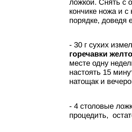
ложкой. Снять с 
кончике ножа и с
порядке, доведя 
- 30 г сухих изм
горечавки желтой
месте одну недел
настоять 15 минут
натощак и вечеро
- 4 столовые лож
процедить,
остат