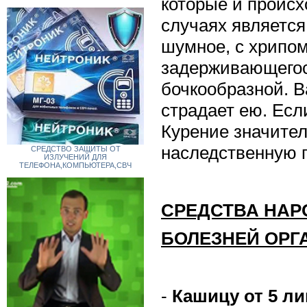
которые и проис
случаях являетс
шумное, с хрипом
задерживающегося
бочкообразной. 
страдает ею. Есл
Курение значител
наследственную 
СРЕДСТВО ЗАЩИТЫ ОТ
ИЗЛУЧЕНИЙ ДЛЯ
ТЕЛЕФОНА,КОМПЬЮТЕРА,СВЧ
СРЕДСТВА НА
БОЛЕЗНЕЙ ОРГ
-
Кашицу от 5 л