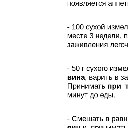
появляется аппет
- 100 сухой изме
месте 3 недели, 
заживления лего
- 50 г сухого изм
вина
, варить в 
Принимать
при
минут до еды.
- Смешать в равн
яиц
и
принимать