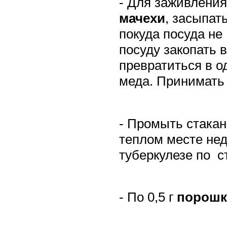
- Для заживления
мачехи
, засыпат
покуда посуда не
посуду закопать 
превратиться в о
меда. Принимат
- Промыть стака
теплом месте не
туберкулезе по
с
- По 0,5 г
порошк