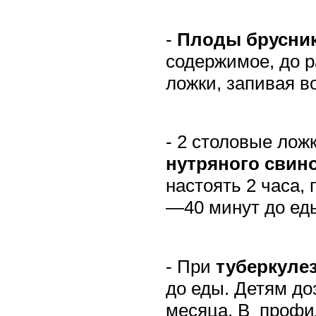
-
Плоды брусни
содержимое, до р
ложки, запивая в
- 2 столовые лож
нутряного свино
настоять 2 часа, 
—40 минут до ед
- При
туберкуле
до еды. Детям до
месяца. В
профил