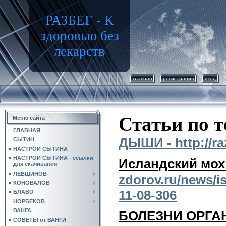
РАЗБЕГ - К
здоровью без
лекарств
главная
регистрация
вход
Статьи по т
Меню сайта
ГЛАВНАЯ
ДЫШИ - http://ra
СЫТИН
НАСТРОИ СЫТИНА
НАСТРОИ СЫТИНА - ссылки
Исландский мох
для скачивания
ЛЕВШИНОВ
zdorov.ru/news/i
КОНОВАЛОВ
11-08-306
БЛАВО
НОРБЕКОВ
ВАНГА
БОЛЕЗНИ ОРГ
СОВЕТЫ от ВАНГИ