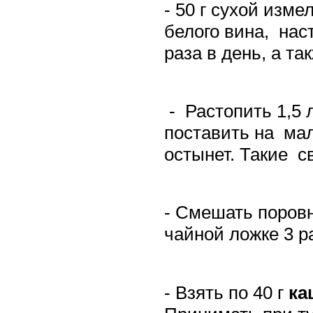
- 50 г сухой изм
белого вина,
нас
раза в день, а та
-
Растопить 1,5 
поставить на
мал
остынет. Такие
с
- Смешать поров
чайной ложке 3 р
- Взять по 40 г
ка