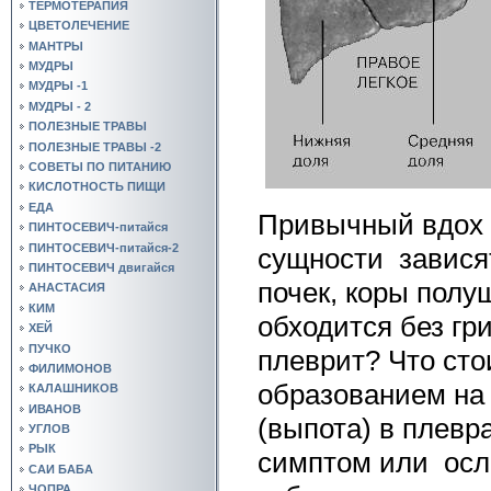
ТЕРМОТЕРАПИЯ
ЦВЕТОЛЕЧЕНИЕ
МАНТРЫ
МУДРЫ
МУДРЫ -1
МУДРЫ - 2
ПОЛЕЗНЫЕ ТРАВЫ
ПОЛЕЗНЫЕ ТРАВЫ -2
СОВЕТЫ ПО ПИТАНИЮ
КИСЛОТНОСТЬ ПИЩИ
ЕДА
Привычный вдох и
ПИНТОСЕВИЧ-питайся
ПИНТОСЕВИЧ-питайся-2
сущности
завися
ПИНТОСЕВИЧ двигайся
почек, коры полу
АНАСТАСИЯ
КИМ
обходится без гри
ХЕЙ
ПУЧКО
плеврит? Что ст
ФИЛИМОНОВ
образованием на
КАЛАШНИКОВ
ИВАНОВ
(выпота) в
плевра
УГЛОВ
РЫК
симптом или
осл
САИ БАБА
ЧОПРА