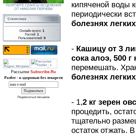
кипяченой воды к
ПОЛУЧИТЕ СЕАНСЫ ИСЦЕЛЕНИЯ
ОТ НИКОЛАЯ ПЕЙЧЕВА
периодически вст
Статистика
болезнях легких
Онлайн всего:
1
Гостей:
1
Пользователей:
0
-
Кашицу от 3 ли
сока алоэ, 500 г
перемешать. Хра
Рассылки
Subscribe.Ru
болезнях легких
Разбег - к здоровью без лекарств
Подписаться письмом
- 1,
2 кг
зерен ов
процедить, остат
тщательно разме
остаток отжать. 