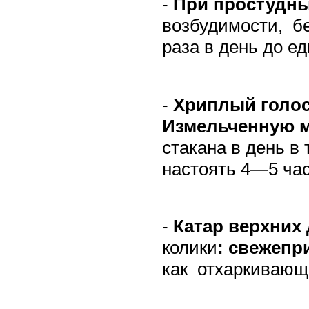
-
При простудны
возбудимости,
б
раза в день до ед
-
Хриплый голос
Измельченную 
стакана в день в
настоять 4—5 час
-
Катар верхних
колики
: свежепр
как
отхаркивающ