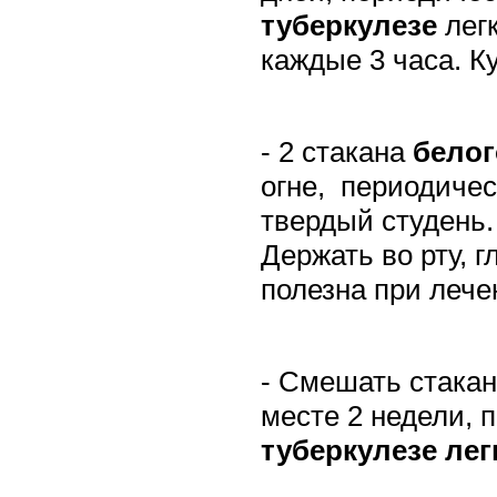
туберкулезе
легк
каждые 3 часа. К
- 2 стакана
белог
огне,
периодичес
твердый студень.
Держать во рту, г
полезна при леч
- Смешать стака
месте 2 недели,
туберкулезе лег