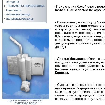
телефона
ТРЕНАЖЕР СУПЕРЗДОРОВЬЕ
-При
лечении белей
очень поле
белой
. Нужно только их хорош
Карта сайта
ЛЕЧЕНИЕ КОВИДА
ЛЕЧЕНИЕ КОВИДА-2
- Измельченную
скорлупу
5 св
сырых
куриных яиц
смешать с
кожурой (но без семян),
настоя
прохладном месте, периодичес
0,6 л водки, еще настоять одну
содержимое, процедить, остато
для ускорения
послеродовых оч
до еды.
-
Листья базилика
обладают
л
пищу, чай, они усиливают отде
при тошноте, рвоте, задежрке 
базилик жует, тот долго жив
Кавказа.
- Смешать в равных частях по 
пустырника, борщевика обык
залить 1 л сухого вина,
настоят
укутав, 2 часа, процедить. При
из-за умственного
переутомлен
ДЫХАТЕЛЬНЫЙ ТРЕНАЖЕР
СУПЕРЗДОРОВЬЕ