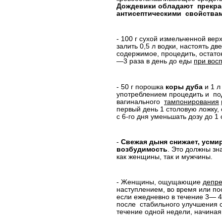
Дождевики обладают
прекр
антисептическими
свойствам
- 100 г сухой измельченной ве
залить 0,5 л водки, настоять д
содержимое, процедить, остато
—3 раза в день до еды
при вос
- 50 г порошка
коры дуба
и 1 л
употреблением процедить и
по
вагинального
тампонирования
первый день 1 столовую ложку, 
с 6-го дня уменьшать дозу до 1 
-
Свежая дыня
снижает, усм
возбудимость
. Это должны зна
как женщины, так и мужчины.
- Женщины, ощущающие
депре
наступлением, во время или по
если ежедневно в течение 3— 4
после
стабильного улучшения с
течение одной недели, начиная