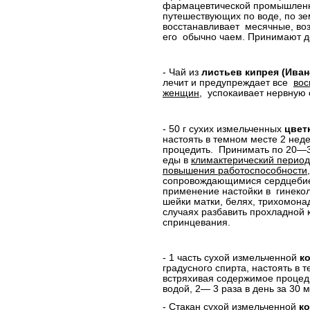
фармацевтической промышленн
путешествующих по воде, по зе
восстанавливает
месячные, во
его
обычно чаем. Принимают до
- Чай из
листьев кипрея (Иван-
лечит и предупреждает все
вос
женщин
,
успокаивает нервную 
- 50 г сухих измельченных
цвет
настоять в темном месте 2 нед
процедить.
Принимать по 20—30
еды в
климактерический период
повышения работоспособности
сопровождающимися сердцебиен
применение настойки в
гинеко
шейки
матки, белях, трихомона
случаях разбавить прохладной 
спринцевания.
- 1 часть сухой измельченной
к
градусного спирта, настоять в 
встряхивая содержимое процед
водой, 2— 3 раза в день за 30 
- Стакан сухой измельченной
к