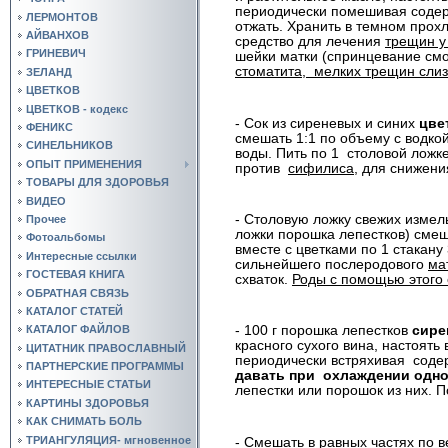
периодически помешивая содер
ЛЕРМОНТОВ
отжать. Хранить в темном прох
АЙВАНХОВ
средство для лечения
трещин у
ГРИНЕВИЧ
шейки матки (спринцевание см
стоматита,
мелких трещин слиз
ЗЕЛАНД
ЦВЕТКОВ
ЦВЕТКОВ - кодекс
- Сок из сиреневых и синих
цве
ФЕНИКС
смешать 1:1 по объему с водкой
СИНЕЛЬНИКОВ
воды. Пить по 1
столовой ложке
ОПЫТ ПРИМЕНЕНИЯ
против
сифилиса
, для снижен
ТОВАРЫ ДЛЯ ЗДОРОВЬЯ
ВИДЕО
- Столовую ложку свежих изме
Прочее
ложки порошка лепестков) смеш
Фотоальбомы
вместе с цветками по 1 стакану
Интересные ссылки
сильнейшего послеродового
ма
ГОСТЕВАЯ КНИГА
схваток.
Роды с помощью этого 
ОБРАТНАЯ СВЯЗЬ
КАТАЛОГ СТАТЕЙ
КАТАЛОГ ФАЙЛОВ
- 100 г порошка лепестков
сире
красного сухого вина, настоять
ЦИТАТНИК ПРАВОСЛАВНЫЙ
периодически встряхивая
соде
ПАРТНЕРСКИЕ ПРОГРАММЫ
давать при
охлаждении одно
ИНТЕРЕСНЫЕ СТАТЬИ
лепестки или порошок из них. П
КАРТИНЫ ЗДОРОВЬЯ
КАК СНИМАТЬ БОЛЬ
ТРИАНГУЛЯЦИЯ- мгновенное
- Смешать в равных частях по 