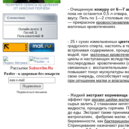
ПОЛУЧИТЕ СЕАНСЫ ИСЦЕЛЕНИЯ
ОТ НИКОЛАЯ ПЕЙЧЕВА
- Очищенную
кожуру от 6—7 
пока не останется 0,5 л отвара,
вкусу. Пить по 1—2
столовые ло
Статистика
— прекрасное
кровоостанавли
маточных кровотечениях.
Онлайн всего:
1
Гостей:
1
Пользователей:
0
- 25 г сухих измельченных
цвет
градусного спирта, настоять в
встряхивая содержимое,
процед
водой, при
маточных кровотеч
циклы и наступающих вследстви
послеродовых
кровотечениях (
связанных с
воспалительными 
Рассылки
Subscribe.Ru
повышает тонус мускулатуры мат
Разбег - к здоровью без лекарств
свою очередь, способствует но
при опущении матки и влагали
Подписаться письмом
- Жидкий
экстракт корневища
эффект при
эрозии шейки матк
сырья залить 2 стаканами кипят
жидкости, процедить горячим. 
до еды. Экстракт также
принима
метропатиях,
фиброме матки, 
беременности, как
бактерицидн
Спринцевание назначают раство