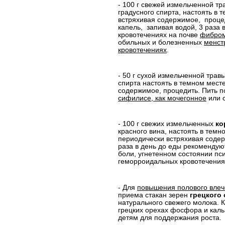
- 100 г свежей измельченной т
градусного спирта, настоять в 
встряхивая содержимое,
проце
капель,
запивая водой, 3 раза
кровотечениях на почве
фибром
обильных и болезненных
менст
кровотечениях
.
- 50 г сухой измельченной трав
спирта настоять в темном мест
содержимое, процедить. Пить п
сифилисе, как мочегонное
или с
- 100 г свежих измельченных
ко
красного вина, настоять в темн
периодически встряхивая
содер
раза в день до еды рекомендую
боли, угнетенном состоянии пс
геморроидальных кровотечения
- Для
повышения полового вле
приема стакан зерен
грецкого
натурального свежего молока. 
грецких орехах фосфора и ка
детям для поддержания роста.