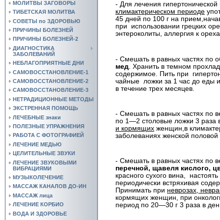
МОЛИТВЫ ЗАГОВОРЫ
- Для лечения гипертонической
климактерическом периоде
упот
ТИБЕТСКАЯ МОЛИТВА
45 дней по 100 г на прием,нача
СОВЕТЫ по ЗДОРОВЬЮ
при
использовании грецких ор
ПРИЧИНЫ БОЛЕЗНЕЙ
энтероколиты, аллергия к ореха
ПРИЧИНЫ БОЛЕЗНЕЙ-2
ДИАГНОСТИКА
ЗАБОЛЕВАНИЙ
- Смешать в равных частях по 
НЕБЛАГОПРИЯТНЫЕ ДНИ
мед
. Хранить в темном прохла
САМОВОССТАНОВЛЕНИЕ-1
содержимое. Пить при
гиперто
чайные
ложки за 1 час до еды 
САМОВОССТАНОВЛЕНИЕ-2
в течение трех месяцев.
САМОВОССТАНОВЛЕНИЕ-3
НЕТРАДИЦИОННЫЕ МЕТОДЫ
ЭКСТРЕННАЯ ПОМОЩЬ
- Смешать в равных частях по 
ЛЕЧЕБНЫЕ знаки
по 1—2 столовые ложки 3 раза 
ПОЛЕЗНЫЕ УПРАЖНЕНИЯ
и кормящих
женщин,в климакте
заболеваниях женской половой 
РАБОТА С ФОТОГРАФИЕЙ
ЛЕЧЕНИЕ МЕДЬЮ
ЦЕЛИТЕЛЬНЫЕ ЗВУКИ
- Смешать в равных частях по 
ЛЕЧЕНИЕ ЗВУКОВЫМИ
перечной, щавеля кислого, ц
ВИБРАЦИЯМИ
красного сухого вина,
настоять
МУЗЫКОЛЕЧЕНИЕ
периодически встряхивая содер
МАССАЖ КАНАЛОВ ДО-ИН
Принимать при
неврозах, невра
МАССАЖ лица
кормящих женщин, при онколог
ЛЕЧЕНИЕ КОРБИО
период по 20—30 г 3 раза в ден
ВОДА И ЗДОРОВЬЕ