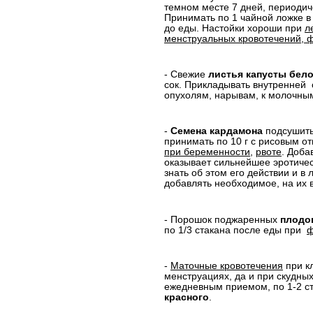
темном месте 7 дней, периодич
Принимать по 1 чайной ложке в 
до еды. Настойки хороши при
л
менструальных кровотечений,
- Свежие
листья капусты бел
сок. Прикладывать внутренней
опухолям, нарывам, к
молочны
-
Семена кардамона
подсушить
принимать по 10 г с рисовым о
при беременности
,
рвоте
. Доба
оказывает сильнейшее эротиче
знать об этом его действии и в
добавлять необходимое, на их в
- Порошок поджаренных
плодо
по 1/3 стакана после еды при
ф
-
Маточные кровотечения
при к
менструациях, да и при скудны
ежедневным приемом, по 1-2 ст
красного
.