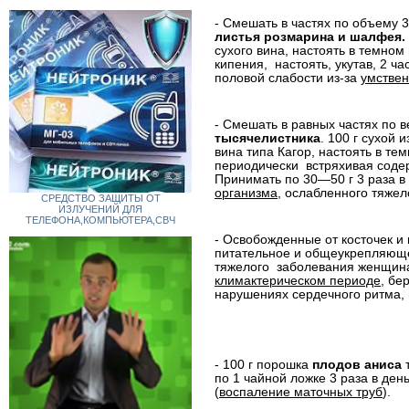
- Смешать в частях по объему 3
листья розмарина и шалфея.
сухого вина, настоять в темном
кипения,
настоять, укутав, 2 ч
половой слабости из-за
умствен
- Смешать в равных частях по 
тысячелистника
. 100 г сухой
вина типа Кагор, настоять в те
периодически
встряхивая содер
Принимать по 30—50 г 3 раза в
организма
, ослабленного тяжел
СРЕДСТВО ЗАЩИТЫ ОТ
ИЗЛУЧЕНИЙ ДЛЯ
ТЕЛЕФОНА,КОМПЬЮТЕРА,СВЧ
- Освобожденные от косточек 
питательное и общеукрепляюще
тяжелого
заболевания женщина
климактерическом периоде
, бе
нарушениях сердечного ритма, п
- 100 г порошка
плодов аниса
т
по 1 чайной ложке 3 раза в ден
(
воспаление
маточных труб
).