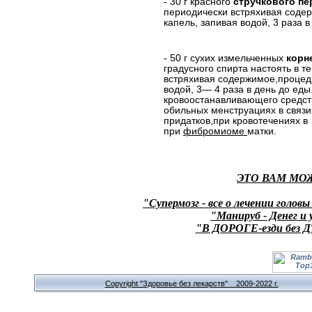
- 30 г красного
стручкового пе
периодически встряхивая соде
капель, запивая водой, 3 раза 
- 50 г сухих измельченных
корн
градусного спирта настоять в 
встряхивая содержимое,процеди
водой, 3— 4 раза в день до еды
кровоостанавливающего средс
обильных менструациях в связ
придатков,при кровотечениях в
при
фибромиоме
матки.
ЭТО ВАМ МО
"Супермозг - все о лечении головы
"Манируб - Денег и 
"В ДОРОГЕ-езди без Д
Copyright "Здоровье без лекарств" 2009-2022 г.