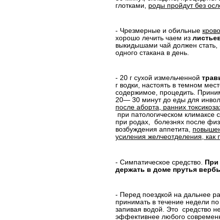
глотками,
роды пройдут без ос
- Чрезмерные и обильные
кров
хорошо лечить чаем из
листье
выкидышами чай должен стать, 
одного стакана в день.
- 20 г сухой измельченной
трав
г водки, настоять в темном мес
содержимое, процедить. Приним
20— 30 минут до еды для инво
после аборта, ранних токсикоза
при патологическом климаксе с
при родах,
болезнях после физ
возбуждения аппетита,
повышен
усиления желчеотделения, как 
- Симпатическое средство.
При
держать в доме прутья верб
- Перед поездкой на дальнее р
принимать в течение недели по 
запивая водой. Это
средство н
эффективнее любого современн