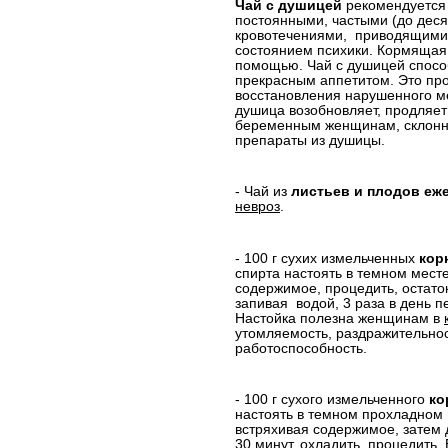
Чай с душицей
рекомендуется
постоянными, частыми (до деся
кровотечениями,
приводящими 
состоянием психики. Кормящая 
помощью. Чай с душицей способ
прекрасным аппетитом. Это про
восстановления нарушенного м
душица возобновляет, продляет
беременным женщинам, склонн
препараты из душицы.
- Чай из
листьев и плодов еж
невроз
.
- 100 г сухих измельченных
кор
спирта настоять в темном мест
содержимое, процедить, остато
запивая
водой, 3 раза в день 
Настойка полезна женщинам в
утомляемость, раздражительнос
работоспособность.
- 100 г сухого измельченного
ко
настоять в темном прохладном
встряхивая содержимое,
затем 
30 минут, охладить, процедить.