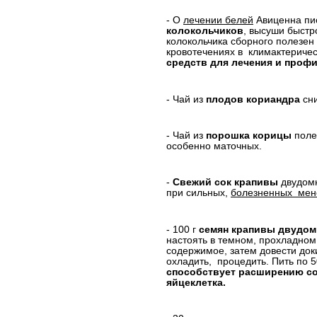
- О
лечении белей
Авиценна пис
колокольчиков
, высуши быстр
колокольчика сборного полезен
кровотечениях в
климактериче
средств для лечения и проф
- Чай из
плодов кориандра
сн
- Чай из
порошка корицы
поле
особенно маточных.
-
Свежий сок крапивы
двудомн
при сильных,
болезненных
мен
- 100 г
семян крапивы двудом
настоять в темном, прохладном
содержимое, затем довести доки
охладить,
процедить. Пить по 5
способствует расширению со
яйцеклетка.