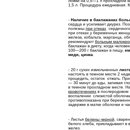
ложки на 0,5—1 л прохладной к
1,5 л. Процедура
ежедневная. 
-
Наличие в баклажанах боль
сердца и усиливает диурез. Поэ
полезны
при отеках
сердечного
при отеках у беременных женщ
железа, кобальта, марганца, об
рекомендуют
больным малокро
баклажан в диету, когда челове
100—200 г баклажан в пищу,
ем
меди, цинка
.
- 20 г сухих измельченных
лист
настоять в темном месте 2 нед
процедить, остаток
отжать. При
— 30 минут до еды, запивая гл
в темном прохладном месте. Н
кровотечениях
в послеродовом
воспалении
слизистой оболочки
противопоказана при беременно
задержке в матке оболочки и ча
- Листья
белены черной
, сваре
белого хлеба, прикладывают в 
желез.