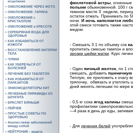
исцеление
фиолетовой астры
, огненные
ОМОЛОЖЕНИЕ ЧЕРЕЗ ФОТО
полыни
обыкновенной. 100 г см
темном месте 3
недели, перио
ОМОЛОЖЕНИЕ- ГАРИНА
остаток отжать. Принимать по 5
ОМОЛОЖЕНИЕ с
ночи.
И ночь наполнится люб
КРИСТАЛЛОМ
этой смеси готовить также наст
ОМОЛОЖЕНИЕ и КРАСОТА
медом.
СЕРЕБРЯНАЯ ВОДА ДЛЯ
ЗДОРОВЬЯ
КАК ИЗБАВИТЬСЯ ОТ
- Смешать 3:1 по объему сок
ка
ИЗЖОГИ
пропитать смесью тампон и вло
ВОССТАНОВЛЕНИЕ МАТЕРИИ
эрозии шейки матки
. Курс
лечен
ТЕЛА
ЧУМАК
КАК УБЕРЕЧЬСЯ ОТ
БОЛЕЗНЕЙ
- Один
яичный желток
, по 1 с
смешать, добавить
пшеничную 
ЛЕЧЕНИЕ БЕЗ ТАБЛЕТОК
Теплую, ее приложить к очагу в
КАК ИЗБАВИТЬСЯ ОТ
тряпочку,
обвязать и утеплить 
ПАРАЗИТОВ
дней менять лепешки по мере 
ЭНИОМОДУЛЯТОРЫ КИТ
ЛЕЧЕБНЫЕ ПИРАМИДЫ ИЗ
ШУНГИТА
- 0,5 кг сока
ягод калины
смешат
БРАСЛЕТ БЯНЬШИ
профилактики самопроизвольн
ПЕЙЧЕВ
—4 раза в день до еды, запивая
ПРОСТЫЕ СОВЕТЫ ПО
ЗДОРОВЬЮ
Анализ связи заболеваний
- Для
лечения белей
употребля
между собой
НЕЙТРОНИК - защита