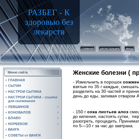
РАЗБЕГ - К
здоровью без
лекарств
главная
регистрация
вход
Женские болезни ( п
Меню сайта
ГЛАВНАЯ
- Измельчить в порошок
сожжен
СЫТИН
взятые по 35 г каждые, смешать
разделить на 30 частей и
прини
НАСТРОИ СЫТИНА
день до еды, запивая отваром A
НАСТРОИ СЫТИНА - ссылки
для скачивания
ЛЕВШИНОВ
- 150 г
сока листьев алоэ
смеш
КОНОВАЛОВ
до кипения, настоять сутки,
пер
БЛАВО
разогреть, процедить.
Принимат
НОРБЕКОВ
по 5—10 г за час до завтрака.
ВАНГА
СОВЕТЫ от ВАНГИ