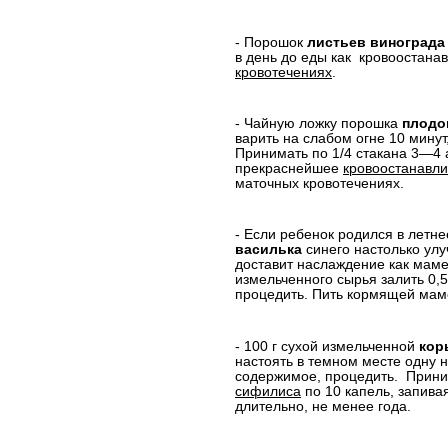
- Порошок
листьев винограда
в день до еды как
кровоостана
кровотечениях
.
- Чайную ложку порошка
плодо
варить на слабом огне 10 минут
Принимать по 1/4 стакана 3—4 а
прекраснейшее
кровоостанавл
маточных кровотечениях.
- Если ребенок родился в летне
василька
синего настолько ул
доставит наслаждение как маме,
измельченного сырья залить 0,5
процедить. Пить кормящей маме
- 100 г сухой измельченной
кор
настоять в темном месте одну 
содержимое, процедить.
Прини
сифилиса
по 10 капель, запива
длительно, не менее года.