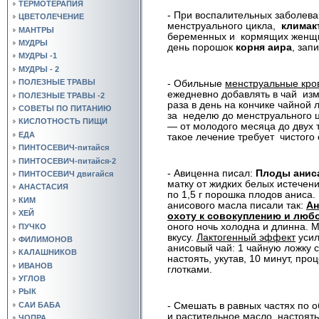
ТЕРМОТЕРАПИЯ
- При воспалительных заболев
ЦВЕТОЛЕЧЕНИЕ
менструального цикла,
климак
МАНТРЫ
беременных и
кормящих женщи
МУДРЫ
день порошок
корня аира
, зап
МУДРЫ -1
МУДРЫ - 2
ПОЛЕЗНЫЕ ТРАВЫ
- Обильные
менструальные кро
ежедневно добавлять в чай
из
ПОЛЕЗНЫЕ ТРАВЫ -2
раза в день на кончике чайной
СОВЕТЫ ПО ПИТАНИЮ
за
неделю до менструального 
КИСЛОТНОСТЬ ПИЩИ
— от молодого месяца до двух т
ЕДА
такое лечение требует
чистого
ПИНТОСЕВИЧ-питайся
ПИНТОСЕВИЧ-питайся-2
- Авиценна писал:
Плоды анис
ПИНТОСЕВИЧ двигайся
матку от жидких белых истечени
АНАСТАСИЯ
по 1,5 г порошка
плодов аниса.
КИМ
анисового масла писали так:
Ан
ХЕЙ
охоту к совокуплению и люб
оного ночь холодна и длинна. 
ПУЧКО
вкусу.
Лактогенный эффект
усил
ФИЛИМОНОВ
анисовый чай: 1 чайную ложку с
КАЛАШНИКОВ
настоять, укутав, 10 минут, пр
ИВАНОВ
глотками.
УГЛОВ
РЫК
САИ БАБА
- Смешать в равных частях по 
и растительное масло, настоять
ЧОПРА