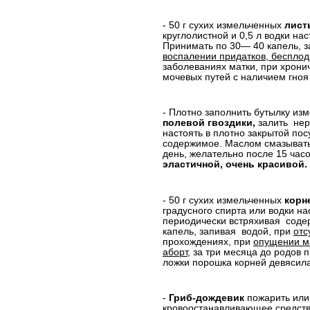
- 50 г сухих измельченных
лист
круглолистной и 0,5 л водки нас
Принимать по 30— 40
капель, з
воспалении придатков, бесплод
заболеваниях матки, при хрони
мочевых путей с наличием гноя
- Плотно заполнить бутылку из
полевой гвоздики,
залить
нер
настоять в плотно закрытой пос
содержимое. Маслом смазывать 
день, желательно после 15 час
эластичной, очень красивой.
- 50 г сухих измельченных
корн
градусного спирта или водки на
периодически встряхивая
соде
капель, запивая
водой, при
отс
прохождениях, при
опущении м
аборт
, за три месяца до родов 
ложки порошка корней девясил
-
Гриб-дождевик
пожарить или 
кровоостанавливающее средст