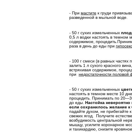
- При
мастите
к груди привязыв
разведенной в мыльной воде.
- 50 г сухих измельченных
плод
0,5 л водки настоять в темном
содержимое, процедить.Принима
раза в день до еды при
гипосек
- 100 г смеси (в равных частях 
залить 1 л сухого красного вин
встряхивая содержимое,
процед
при
недостаточности половой 
- 50 г сухих измельченных
цвет
настоять в темном месте 10 дне
процедить. Принимать по 20—30 
до еды.
Настойка невероятно п
если сохранилось желание к
падайте духом, не прибегайте 
свежих ягод.
Получите естеств
возбудимость центральной нерв
мышцу, усилите коронарное мо
и тахикардию, снизите
кровяное