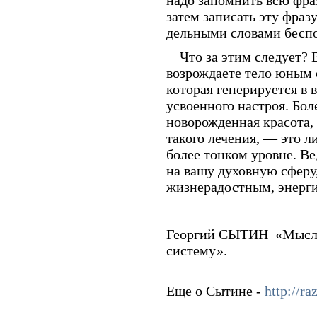
надо запомнить всю фраз
затем записать эту фраз
дельными словами беспо
Что за этим следует? 
возрождаете тело юным
которая генерируется в
усвоенного настроя. Боле
новорожденная красота, 
такого лечения, — это л
более тонком уровне. Ве
на вашу духовную сфе­ру,
жизнерадостным, энерг
Георгий СЫТИН
«Мысл
систему».
Еще о Сытине -
http://r