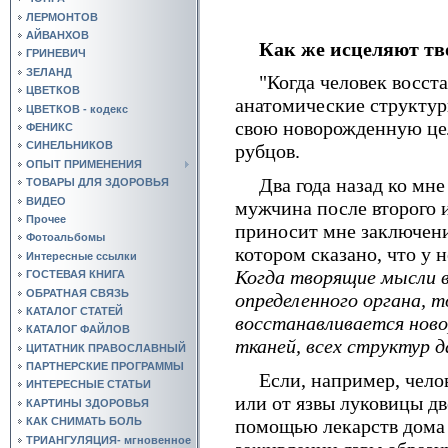
ЛЕРМОНТОВ
АЙВАНХОВ
Как же исцеляют т
ГРИНЕВИЧ
ЗЕЛАНД
"Когда человек восст
ЦВЕТКОВ
анатомические структу
ЦВЕТКОВ - кодекс
свою новорожденную цел
ФЕНИКС
СИНЕЛЬНИКОВ
рубцов.
ОПЫТ ПРИМЕНЕНИЯ
Два года назад ко мне
ТОВАРЫ ДЛЯ ЗДОРОВЬЯ
ВИДЕО
мужчина после второго 
Прочее
приносит мне заключение
Фотоальбомы
котором сказано, что у 
Интересные ссылки
Когда творящие мысли 
ГОСТЕВАЯ КНИГА
ОБРАТНАЯ СВЯЗЬ
определенного органа, то
КАТАЛОГ СТАТЕЙ
восстанавливается ново
КАТАЛОГ ФАЙЛОВ
тканей, всех структур д
ЦИТАТНИК ПРАВОСЛАВНЫЙ
ПАРТНЕРСКИЕ ПРОГРАММЫ
Если, например, чело
ИНТЕРЕСНЫЕ СТАТЬИ
или от язвы луковицы д
КАРТИНЫ ЗДОРОВЬЯ
помощью лекарств дома и
КАК СНИМАТЬ БОЛЬ
ТРИАНГУЛЯЦИЯ- мгновенное