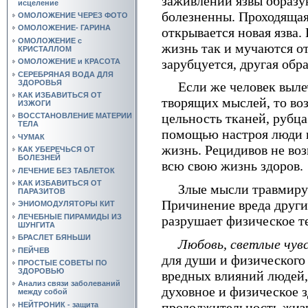
заживлении язвы образу
исцеление
болезненны. Проходящая
ОМОЛОЖЕНИЕ ЧЕРЕЗ ФОТО
ОМОЛОЖЕНИЕ- ГАРИНА
открывается новая язва
ОМОЛОЖЕНИЕ с
жизнь так и муча­ются о
КРИСТАЛЛОМ
зарубцуется, другая обра
ОМОЛОЖЕНИЕ и КРАСОТА
СЕРЕБРЯНАЯ ВОДА ДЛЯ
ЗДОРОВЬЯ
Если же человек выле
КАК ИЗБАВИТЬСЯ ОТ
творящих мыслей, то во
ИЗЖОГИ
цельность тканей, рубца
ВОССТАНОВЛЕНИЕ МАТЕРИИ
ТЕЛА
помощью настроя люди в
ЧУМАК
жизнь. Рецидивов не воз
КАК УБЕРЕЧЬСЯ ОТ
БОЛЕЗНЕЙ
всю свою жизнь здоров.
ЛЕЧЕНИЕ БЕЗ ТАБЛЕТОК
КАК ИЗБАВИТЬСЯ ОТ
Злые мысли травмиру
ПАРАЗИТОВ
Причинение вреда друг
ЭНИОМОДУЛЯТОРЫ КИТ
ЛЕЧЕБНЫЕ ПИРАМИДЫ ИЗ
разрушает физическое те
ШУНГИТА
БРАСЛЕТ БЯНЬШИ
Любовь, светлые чув
ПЕЙЧЕВ
для души и физического
ПРОСТЫЕ СОВЕТЫ ПО
ЗДОРОВЬЮ
вредных влияний людей,
Анализ связи заболеваний
духовное и физическое з
между собой
продолжительность жиз
НЕЙТРОНИК - защита