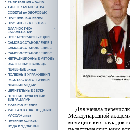
МОЛИТВЫ ЗАГОВОРЫ
ТИБЕТСКАЯ МОЛИТВА
СОВЕТЫ по ЗДОРОВЬЮ
ПРИЧИНЫ БОЛЕЗНЕЙ
ПРИЧИНЫ БОЛЕЗНЕЙ-2
ДИАГНОСТИКА
ЗАБОЛЕВАНИЙ
НЕБЛАГОПРИЯТНЫЕ ДНИ
САМОВОССТАНОВЛЕНИЕ-1
САМОВОССТАНОВЛЕНИЕ-2
САМОВОССТАНОВЛЕНИЕ-3
НЕТРАДИЦИОННЫЕ МЕТОДЫ
ЭКСТРЕННАЯ ПОМОЩЬ
ЛЕЧЕБНЫЕ знаки
ПОЛЕЗНЫЕ УПРАЖНЕНИЯ
РАБОТА С ФОТОГРАФИЕЙ
ЛЕЧЕНИЕ МЕДЬЮ
ЦЕЛИТЕЛЬНЫЕ ЗВУКИ
ЛЕЧЕНИЕ ЗВУКОВЫМИ
ВИБРАЦИЯМИ
МУЗЫКОЛЕЧЕНИЕ
Для начала перечислю
МАССАЖ КАНАЛОВ ДО-ИН
Международной академи
МАССАЖ лица
медицинских наук,докто
ЛЕЧЕНИЕ КОРБИО
ВОДА И ЗДОРОВЬЕ
педагогических наук,до