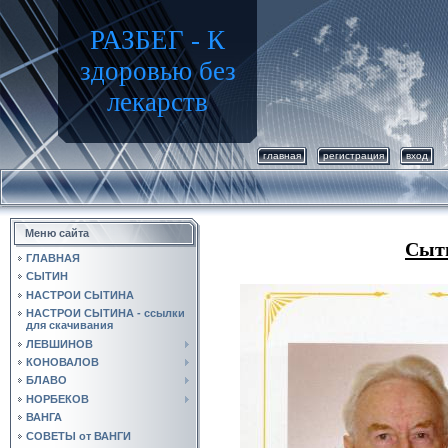
РАЗБЕГ - К
здоровью без
лекарств
главная
регистрация
вход
Меню сайта
Сыти
ГЛАВНАЯ
СЫТИН
НАСТРОИ СЫТИНА
НАСТРОИ СЫТИНА - ссылки
для скачивания
ЛЕВШИНОВ
КОНОВАЛОВ
БЛАВО
НОРБЕКОВ
ВАНГА
СОВЕТЫ от ВАНГИ