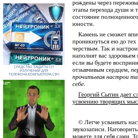
рождены через переживан
этапы перехода души и т
состояние полноцен­ног
юности.
Камень не сможет впита
проникнуться ею до тех 
черствым. Так и настро
наполнят вас здоровьем 
если вы будете восприн
СРЕДСТВО ЗАЩИТЫ ОТ
отзывчивым сердцем,
пе
ИЗЛУЧЕНИЙ ДЛЯ
ТЕЛЕФОНА,КОМПЬЮТЕРА,СВЧ
прочитывая настрои так
себе.
Георгий Сытин дает 
усвоению творящих мыс
© Легче усваивать нас
звукозаписи. Наговорит
можете для себя сами. 