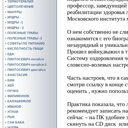
ТЕРМОТЕРАПИЯ
профессор, заведующий
ЦВЕТОЛЕЧЕНИЕ
реабилитации здоровья 
МАНТРЫ
Московского института 
МУДРЫ
МУДРЫ -1
МУДРЫ - 2
О нем собственно не сл
ПОЛЕЗНЫЕ ТРАВЫ
ознакомится с его биогр
ПОЛЕЗНЫЕ ТРАВЫ -2
незаурядный и уникал
СОВЕТЫ ПО ПИТАНИЮ
КИСЛОТНОСТЬ ПИЩИ
Прошел войну,выжил в т
ЕДА
Систему оздоровления ч
ПИНТОСЕВИЧ-питайся
словесно-волевых наст
ПИНТОСЕВИЧ-питайся-2
ПИНТОСЕВИЧ двигайся
АНАСТАСИЯ
Часть настроев, что я са
КИМ
смотри ссылку в конце с
ХЕЙ
оценить , нужно попользо
ПУЧКО
ФИЛИМОНОВ
КАЛАШНИКОВ
Практика показала, что 
ИВАНОВ
рекомендует записать н
УГЛОВ
сейчас – на ПК удобнее 
РЫК
САИ БАБА
скинуть на CD диск ил
ЧОПРА