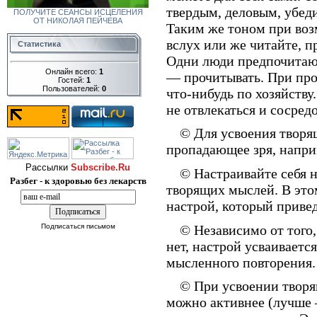
твердым, деловым, убеди
ПОЛУЧИТЕ СЕАНСЫ ИСЦЕЛЕНИЯ
ОТ НИКОЛАЯ ПЕЙЧЕВА
Таким же тоном при воз
вслух или же читайте, п
Статистика
Одни люди предпочитают
Онлайн всего:
1
— прочитывать. При пр
Гостей:
1
Пользователей:
0
что-нибудь по хозяйству
не отвлекаться и сосред
© Для усвоения творя
пропадающее зря, наприм
Рассылки
Subscribe.Ru
© Настраивайте себя н
Разбег - к здоровью без лекарств
творящих мыслей. В это
настрой, который приве
© Независимо от того,
Подписаться письмом
нет, настрой усваивается
мысленного повторения.
© При усвоении творя
можно активнее (лучше —