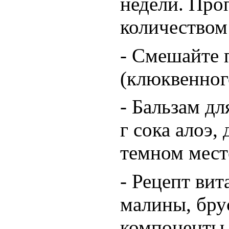
недели. Проп
количеством 
- Смешайте 
(клюквенног
- Бальзам д
г сока алоэ,
темном месте
- Рецепт ви
малины, бру
компоненты,