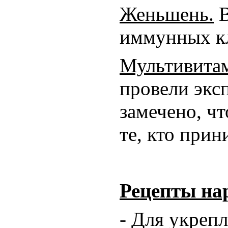
Женьшень.
В
иммунных кл
Мультивита
провели экс
замечено, ч
те, кто прин
Рецепты на
- Для укрепл