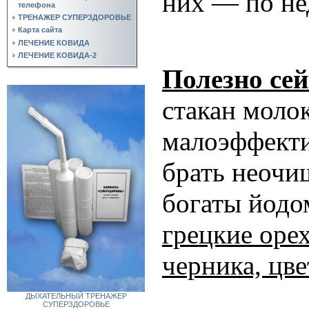
них — по не
телефона
ТРЕНАЖЕР СУПЕРЗДОРОВЬЕ
Карта сайта
ЛЕЧЕНИЕ КОВИДА
ЛЕЧЕНИЕ КОВИДА-2
Полезно се
стакан моло
малоэффектив
брать неочи
богаты йодом
грецкие орех
черника, цв
ДЫХАТЕЛЬНЫЙ ТРЕНАЖЕР
СУПЕРЗДОРОВЬЕ