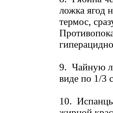
ложка ягод н
термос, сраз
Противопока
гиперацидно
9. Чайную л
виде по 1/3 с
10. Испанцы
жирной крас