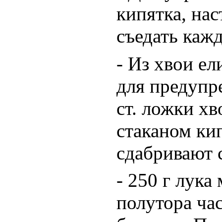
кипятка, нас
съедать кажд
- Из хвои е
для предупр
ст. ложки х
стаканом ки
сдабривают 
- 250 г лука
полутора ча