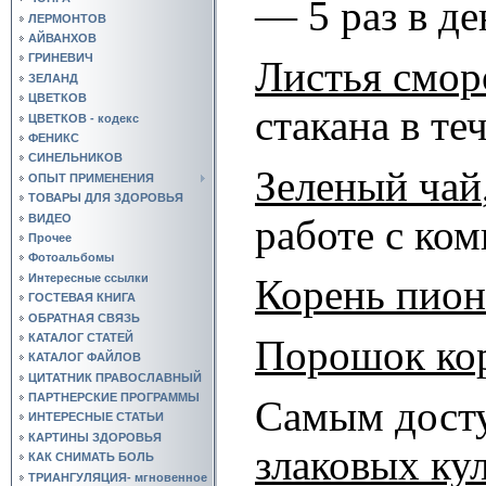
— 5 раз в де
ЛЕРМОНТОВ
АЙВАНХОВ
ГРИНЕВИЧ
Листья смор
ЗЕЛАНД
ЦВЕТКОВ
стакана в те
ЦВЕТКОВ - кодекс
ФЕНИКС
СИНЕЛЬНИКОВ
Зеленый чай
ОПЫТ ПРИМЕНЕНИЯ
ТОВАРЫ ДЛЯ ЗДОРОВЬЯ
работе с ко
ВИДЕО
Прочее
Фотоальбомы
Интересные ссылки
Корень пион
ГОСТЕВАЯ КНИГА
ОБРАТНАЯ СВЯЗЬ
КАТАЛОГ СТАТЕЙ
Порошок кор
КАТАЛОГ ФАЙЛОВ
ЦИТАТНИК ПРАВОСЛАВНЫЙ
ПАРТНЕРСКИЕ ПРОГРАММЫ
Самым досту
ИНТЕРЕСНЫЕ СТАТЬИ
КАРТИНЫ ЗДОРОВЬЯ
злаковых ку
КАК СНИМАТЬ БОЛЬ
ТРИАНГУЛЯЦИЯ- мгновенное