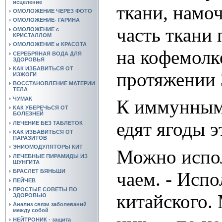
исцеление
ткани, намо
ОМОЛОЖЕНИЕ ЧЕРЕЗ ФОТО
ОМОЛОЖЕНИЕ- ГАРИНА
часть ткани
ОМОЛОЖЕНИЕ с
КРИСТАЛЛОМ
ОМОЛОЖЕНИЕ и КРАСОТА
на кофемолке
СЕРЕБРЯНАЯ ВОДА ДЛЯ
ЗДОРОВЬЯ
КАК ИЗБАВИТЬСЯ ОТ
протяжении 
ИЗЖОГИ
ВОССТАНОВЛЕНИЕ МАТЕРИИ
ТЕЛА
ЧУМАК
К иммунным
КАК УБЕРЕЧЬСЯ ОТ
БОЛЕЗНЕЙ
едят ягоды э
ЛЕЧЕНИЕ БЕЗ ТАБЛЕТОК
КАК ИЗБАВИТЬСЯ ОТ
ПАРАЗИТОВ
ЭНИОМОДУЛЯТОРЫ КИТ
Можно испо
ЛЕЧЕБНЫЕ ПИРАМИДЫ ИЗ
ШУНГИТА
БРАСЛЕТ БЯНЬШИ
чаем. - Исп
ПЕЙЧЕВ
ПРОСТЫЕ СОВЕТЫ ПО
китайского.
ЗДОРОВЬЮ
Анализ связи заболеваний
между собой
НЕЙТРОНИК - защита