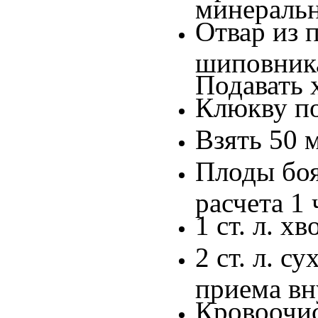
минеральн
Отвар из 
шиповника
Подавать 
Клюкву по
Взять 50 м
Плоды боя
расчета 1 
1 ст. л. х
2 ст. л. с
приема вн
Кровоочис