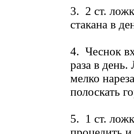
3. 2 ст. лож
стакана в де
4. Чеснок в
раза в день.
мелко нареза
полоскать г
5. 1 ст. лож
процедить и 