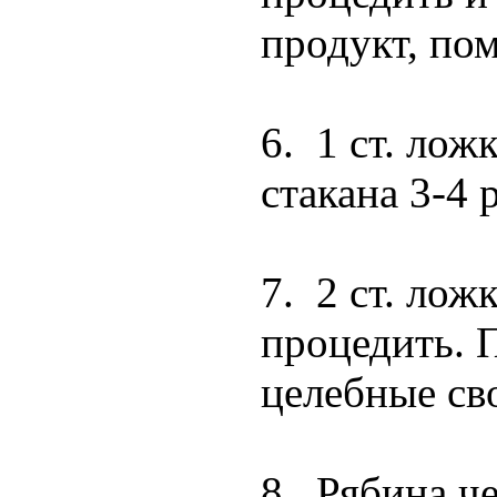
продукт, пом
6. 1 ст. лож
стакана 3-4 
7. 2 ст. ло
процедить. П
целебные св
8. Рябина че