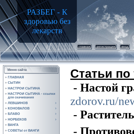
РАЗБЕГ - К
здоровью без
лекарств
главная
регистрация
вход
Статьи по 
Меню сайта
ГЛАВНАЯ
СЫТИН
- Настой г
НАСТРОИ СЫТИНА
НАСТРОИ СЫТИНА - ссылки
zdorov.ru/ne
для скачивания
ЛЕВШИНОВ
КОНОВАЛОВ
- Растител
БЛАВО
НОРБЕКОВ
ВАНГА
- Противов
СОВЕТЫ от ВАНГИ