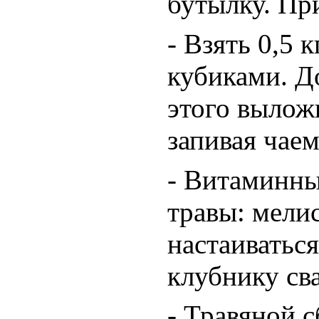
бутылку. Пр
- Взять 0,5 
кубиками. До
этого вылож
запивая чаем
- Витаминный
травы: мелис
настаиватьс
клубнику сва
- Травяной 