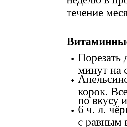
течение меся
Витаминные
Порезать 
минут на с
Апельсино
корок. Вс
по вкусу и
6 ч. л. чё
с равным 