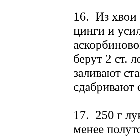
16. Из хвои
цинги и уси
аскорбиново
берут 2 ст. 
заливают ст
сдабривают 
17. 250 г лу
менее полут