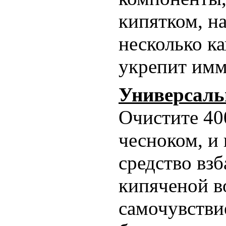
кипятком, н
несколько ка
укрепит имм
Универсальн
Очистите 400
чесноком, и
средство взб
кипяченой в
самочувстви