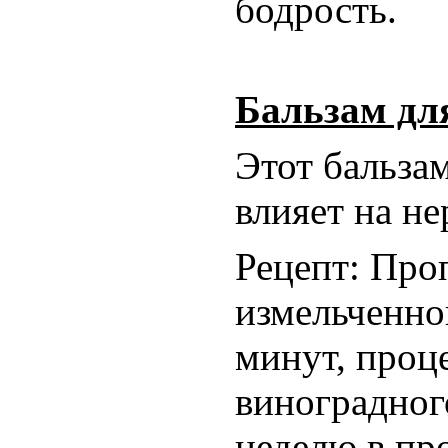
бодрость.
Бальзам дл
Этот бальза
влияет на н
Рецепт: Проп
измельченной
минут, проце
виноградного
неделю в про