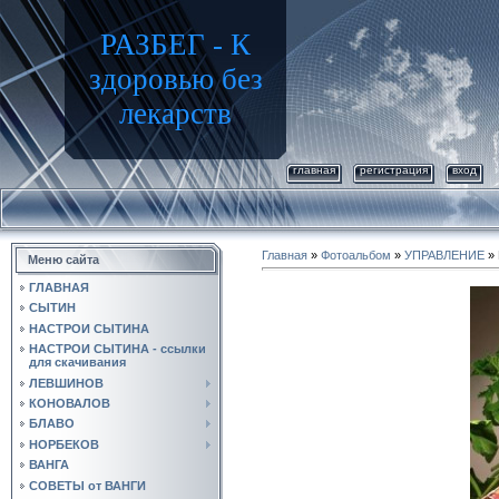
РАЗБЕГ - К
здоровью без
лекарств
главная
регистрация
вход
Главная
»
Фотоальбом
»
УПРАВЛЕНИЕ
» 
Меню сайта
ГЛАВНАЯ
СЫТИН
НАСТРОИ СЫТИНА
НАСТРОИ СЫТИНА - ссылки
для скачивания
ЛЕВШИНОВ
КОНОВАЛОВ
БЛАВО
НОРБЕКОВ
ВАНГА
СОВЕТЫ от ВАНГИ