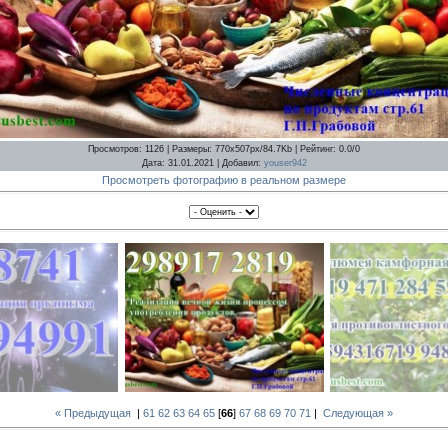
Просмотров
: 1126 |
Размеры
: 770x507px/84.7Kb |
Рейтинг
: 0.0/0
Дата
: 31.01.2021 |
Добавил
:
youser942
Просмотреть фотографию в реальном размере
« Предыдущая
|
61
62
63
64
65
[
66
]
67
68
69
70
71
|
Следующая »