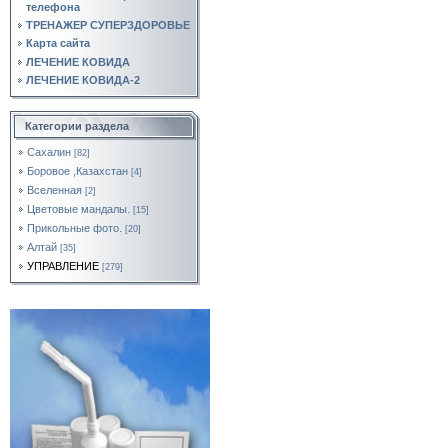
телефона
ТРЕНАЖЕР СУПЕРЗДОРОВЬЕ
Карта сайта
ЛЕЧЕНИЕ КОВИДА
ЛЕЧЕНИЕ КОВИДА-2
Категории раздела
Сахалин
[82]
Боровое ,Казахстан
[4]
Вселенная
[2]
Цветовые мандалы.
[15]
Прикольные фото.
[20]
Алтай
[35]
УПРАВЛЕНИЕ
[279]