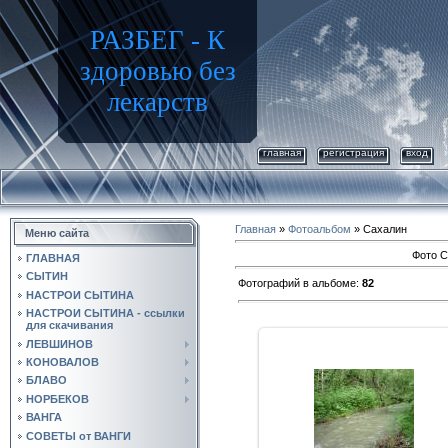
РАЗБЕГ - К
здоровью без
лекарств
главная
регистрация
вход
Главная
»
Фотоальбом
» Сахалин
Меню сайта
Фото С
ГЛАВНАЯ
СЫТИН
Фотографий в альбоме
:
82
НАСТРОИ СЫТИНА
НАСТРОИ СЫТИНА - ссылки
для скачивания
ЛЕВШИНОВ
КОНОВАЛОВ
БЛАВО
16.09.2010
НОРБЕКОВ
ВАНГА
youser942
СОВЕТЫ от ВАНГИ