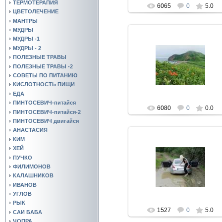
ТЕРМОТЕРАПИЯ
6065
0
5.0
ЦВЕТОЛЕЧЕНИЕ
МАНТРЫ
МУДРЫ
МУДРЫ -1
МУДРЫ - 2
ПОЛЕЗНЫЕ ТРАВЫ
16.09.2010
ПОЛЕЗНЫЕ ТРАВЫ -2
youser942
СОВЕТЫ ПО ПИТАНИЮ
КИСЛОТНОСТЬ ПИЩИ
ЕДА
ПИНТОСЕВИЧ-питайся
6080
0
0.0
ПИНТОСЕВИЧ-питайся-2
ПИНТОСЕВИЧ двигайся
АНАСТАСИЯ
КИМ
ХЕЙ
ПУЧКО
17.05.2010
ФИЛИМОНОВ
youser942
КАЛАШНИКОВ
ИВАНОВ
УГЛОВ
РЫК
1527
0
5.0
САИ БАБА
ЧОПРА