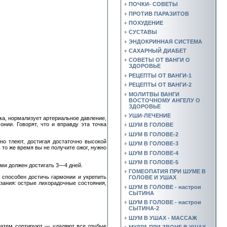
ПОЧКИ- СОВЕТЫ
ПРОТИВ ПАРАЗИТОВ
ПОХУДЕНИЕ
СУСТАВЫ
ЭНДОКРИННАЯ СИСТЕМА
САХАРНЫЙ ДИАБЕТ
СОВЕТЫ ОТ ВАНГИ О
ЗДОРОВЬЕ
РЕЦЕПТЫ ОТ ВАНГИ-1
РЕЦЕПТЫ ОТ ВАНГИ-2
МОЛИТВЫ ВАНГИ
ВОСТОЧНОМУ АНГЕЛУ О
ЗДОРОВЬЕ
УШИ-ЛЕЧЕНИЕ
а, нормализует артериальное давление,
нии. Говорят, что и вправду эта точка
ШУМ В ГОЛОВЕ
ШУМ В ГОЛОВЕ-2
но тлеют, достигая достаточно высокой
ШУМ В ГОЛОВЕ-3
 то же время вы не получите ожог, нужно
ШУМ В ГОЛОВЕ-4
ШУМ В ГОЛОВЕ-5
ими должен достигать 3—4 дней.
ГОМЕОПАТИЯ ПРИ ШУМЕ В
 способен достичь гармонии и укрепить
ГОЛОВЕ И УШАХ
зания: острые лихорадочные состояния,
ШУМ В ГОЛОВЕ - настрои
СЫТИНА
ШУМ В ГОЛОВЕ - настрои
СЫТИНА-2
ШУМ В УШАХ - МАССАЖ
 затем сортируют — удаляют все грубые
МУДРА ПРИ ЗВОНЕ В УШАХ