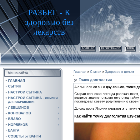
РАЗБЕГ - К
здоровью без
лекарств
главная
регистрация
вход
Главная
»
Статьи
»
Здоровье в целом
Меню сайта
Точка долголетия
ГЛАВНАЯ
СЫТИН
А слышали ли вы о
цзу-сан-ли, точке 
НАСТРОИ СЫТИНА
Старая японская легенда рассказывает,
великое знание: открыл ему отец тайну
НАСТРОИ СЫТИНА - ссылки
последовал совету родителей и о своей
для скачивания
ЛЕВШИНОВ
До сих пор в Японии считают эту точку 
КОНОВАЛОВ
Как найти точку долголетия цзу-са
БЛАВО
НОРБЕКОВ
ВАНГА
СОВЕТЫ от ВАНГИ