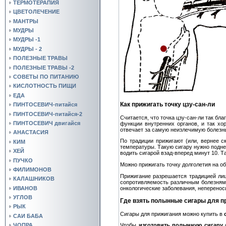
ТЕРМОТЕРАПИЯ
ЦВЕТОЛЕЧЕНИЕ
МАНТРЫ
МУДРЫ
МУДРЫ -1
МУДРЫ - 2
ПОЛЕЗНЫЕ ТРАВЫ
ПОЛЕЗНЫЕ ТРАВЫ -2
СОВЕТЫ ПО ПИТАНИЮ
КИСЛОТНОСТЬ ПИЩИ
ЕДА
Как прижигать точку цзу-сан-ли
ПИНТОСЕВИЧ-питайся
ПИНТОСЕВИЧ-питайся-2
Считается, что точка цзу-сан-ли так бла
ПИНТОСЕВИЧ двигайся
функции внутренних органов, и так хо
отвечает за самую неизлечимую болезн
АНАСТАСИЯ
По традиции прижигают (или, вернее с
КИМ
температуры. Такую сигару нужно поднес
ХЕЙ
водить сигарой взад-вперед минут 10. Т
ПУЧКО
Можно прижигать точку долголетия на об
ФИЛИМОНОВ
Прижигание разрешается традицией лиш
КАЛАШНИКОВ
сопротивляемость различным болезням,
ИВАНОВ
онкологические заболевания, неперенос
УГЛОВ
Где взять полынные сигары для п
РЫК
Сигары для прижигания можно купить в
САИ БАБА
ЧОПРА
Чтобы
изготовить полынную сигару
с