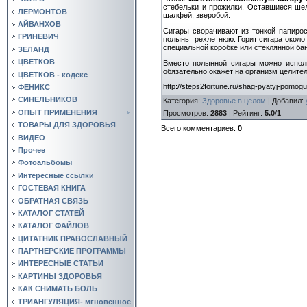
стебельки и прожилки. Оставшиеся шел
ЛЕРМОНТОВ
шалфей, зверобой.
АЙВАНХОВ
Сигары сворачивают из тонкой папирос
ГРИНЕВИЧ
полынь трехлетнюю. Горит сигара около 
специальной коробке или стеклянной ба
ЗЕЛАНД
ЦВЕТКОВ
Вместо полынной сигары можно испол
обязательно окажет на организм целите
ЦВЕТКОВ - кодекс
http://steps2fortune.ru/shag-pyatyj-pomogu
ФЕНИКС
СИНЕЛЬНИКОВ
Категория
:
Здоровье в целом
|
Добавил
:
ОПЫТ ПРИМЕНЕНИЯ
Просмотров
:
2883
|
Рейтинг
:
5.0
/
1
ТОВАРЫ ДЛЯ ЗДОРОВЬЯ
Всего комментариев
:
0
ВИДЕО
Прочее
Фотоальбомы
Интересные ссылки
ГОСТЕВАЯ КНИГА
ОБРАТНАЯ СВЯЗЬ
КАТАЛОГ СТАТЕЙ
КАТАЛОГ ФАЙЛОВ
ЦИТАТНИК ПРАВОСЛАВНЫЙ
ПАРТНЕРСКИЕ ПРОГРАММЫ
ИНТЕРЕСНЫЕ СТАТЬИ
КАРТИНЫ ЗДОРОВЬЯ
КАК СНИМАТЬ БОЛЬ
ТРИАНГУЛЯЦИЯ- мгновенное