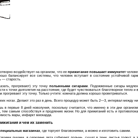
готворно воздействует на организм, что ее
прижигание повышает иммунитет
человек
рошо балансирует все системы, что человек вступает в состояние устойчивой гармо
ь — старость.
казать, прогревают) эту точку
полынными сигарами
. Подожженные сигары медлен
ти к точке долголетия на расстояние, где будет чувствоваться благотворное тепло и в
ак прогревают эту точку. Только учтите: комната должна хорошо проветриваться.
еих ногах. Делают это раз в день. Всего процедур может быть 2—3, интервал между н
ь в первые 8 дней новолуния, поскольку считается, что именно в эти дни организм
 тем самым способствуя и продлению жизни. Но для прижиганий есть и противопока
имость жары, инфаркт миокарда.
рижигания и чем их заменить
специальных магазинах
, где торгуют благовониями, а можно и изготовить самим.
воими руками, в середине лета собирают полынь, сушат в тени, листья толкут, а