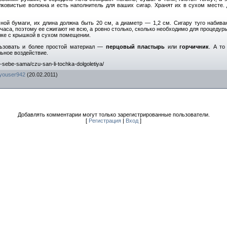
ковистые волокна и есть наполнитель для ваших сигар. Хранят их в сухом месте.
ной бумаги, их длина должна быть 20 см, а диаметр — 1,2 см. Сигару туго набив
часа, поэтому ее сжигают не всю, а ровно столько, сколько необходимо для процедур
нке с крышкой в сухом помещении.
ьзовать и более простой материал —
перцовый пластырь
или
горчичник
. А то
льное воздействие.
-sebe-sama/czu-san-li-tochka-dolgoletiya/
youser942
(20.02.2011)
Добавлять комментарии могут только зарегистрированные пользователи.
[
Регистрация
|
Вход
]