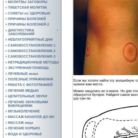
МОЛИТВЫ ЗАГОВОРЫ
ТИБЕТСКАЯ МОЛИТВА
СОВЕТЫ по ЗДОРОВЬЮ
ПРИЧИНЫ БОЛЕЗНЕЙ
ПРИЧИНЫ БОЛЕЗНЕЙ-2
ДИАГНОСТИКА
ЗАБОЛЕВАНИЙ
НЕБЛАГОПРИЯТНЫЕ ДНИ
САМОВОССТАНОВЛЕНИЕ-1
САМОВОССТАНОВЛЕНИЕ-2
САМОВОССТАНОВЛЕНИЕ-3
НЕТРАДИЦИОННЫЕ МЕТОДЫ
ЭКСТРЕННАЯ ПОМОЩЬ
ЛЕЧЕБНЫЕ знаки
ПОЛЕЗНЫЕ УПРАЖНЕНИЯ
Если вы хотите найти эту волшебную то
нужное вам место.
РАБОТА С ФОТОГРАФИЕЙ
ЛЕЧЕНИЕ МЕДЬЮ
Можно нащупать ее и иначе. Но для этог
образуется бугорок. Найдите самое высо
ЦЕЛИТЕЛЬНЫЕ ЗВУКИ
цзу-сан-ли.
ЛЕЧЕНИЕ ЗВУКОВЫМИ
ВИБРАЦИЯМИ
МУЗЫКОЛЕЧЕНИЕ
МАССАЖ КАНАЛОВ ДО-ИН
МАССАЖ лица
ЛЕЧЕНИЕ КОРБИО
ВОДА И ЗДОРОВЬЕ