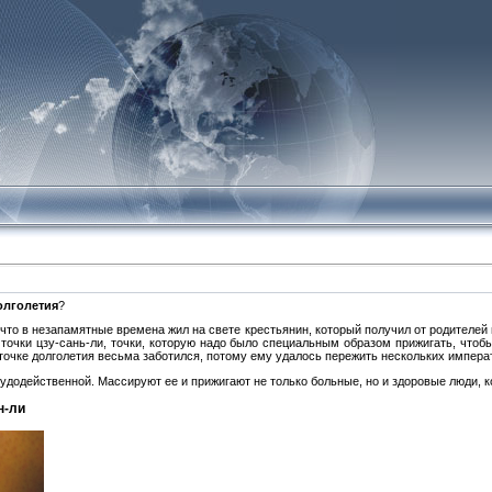
долголетия
?
 что в незапамятные времена жил на свете крестьянин, который получил от родителей 
 точки цзу-сань-ли, точки, которую надо было специальным образом прижигать, чтобы
 точке долголетия весьма заботился, потому ему удалось пережить нескольких импера
чудодейственной. Массируют ее и прижигают не только больные, но и здоровые люди, ко
н-ли