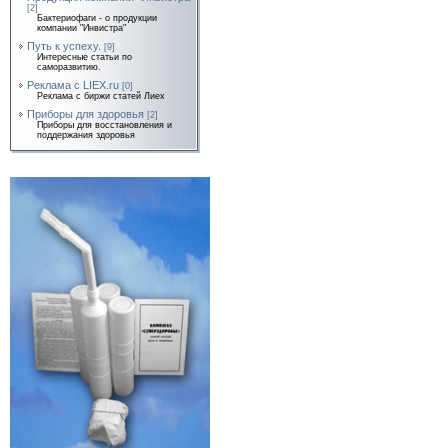
[2]
Бактериофаги - о продукции
компании "Инвистра"
Путь к успеху.
[9]
Интересные статьи по
саморазвитию.
Реклама с LIEX.ru
[0]
Реклама с биржи статей Лиех
Приборы для здоровья
[2]
Приборы для восстановления и
поддержания здоровья