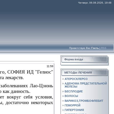
Четверг, 06.08.2026, 19:48
Приветствую Вас
Гость
|
RSS
Форма входа
11:59
кого, CОФИЯ ИД "Гелиос"
МЕТОДЫ ЛЕЧЕНИЯ
та лекарств.
АТЕРОСКЛЕРОЗ
АДЕНОМА ПРЕДСТАТЕЛЬНОЙ
0 заболеваниях Лао-Цзюнь
ЖЕЛЕЗЫ
о как данность.
БЕСПЛОДИЕ
ет вокруг себя условия,
ВОЛОСЫ
ВАРИКОЗ,ТРОМБОФЛЕБИТ
мы, достаточно некоторых
ГЕМОРРОЙ
ГИПЕРТОНИЯ