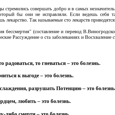
ы стремились совершать добро и в самых незначител
который бы они не исправляли. Если ведешь себя т
шь лекарство. Так называемые сто лекарств приводятся
мия бессмертия" (составление и перевод В.Виногродс
еские Рассуждение о ста заболеваниях и Восхваление с
то радоваться, то гневаться – это болезнь.
миться к выгоде – это болезнь.
слаждения, разрушать Потенцию – это болезнь
рдцем, любить – это болезнь.
у-либо смерти – это болезнь.