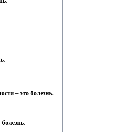
нь.
ь.
ости – это болезнь.
 болезнь.