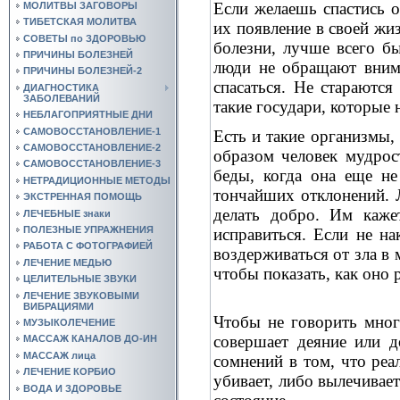
Если желаешь спастись о
МОЛИТВЫ ЗАГОВОРЫ
ТИБЕТСКАЯ МОЛИТВА
их появление в своей жиз
СОВЕТЫ по ЗДОРОВЬЮ
болезни, лучше всего б
ПРИЧИНЫ БОЛЕЗНЕЙ
люди не обращают внима
ПРИЧИНЫ БОЛЕЗНЕЙ-2
спасаться. Не стараются
ДИАГНОСТИКА
ЗАБОЛЕВАНИЙ
такие государи, которые
НЕБЛАГОПРИЯТНЫЕ ДНИ
САМОВОССТАНОВЛЕНИЕ-1
Есть и такие организмы,
САМОВОССТАНОВЛЕНИЕ-2
образом человек мудрост
САМОВОССТАНОВЛЕНИЕ-3
беды, когда она еще не
НЕТРАДИЦИОННЫЕ МЕТОДЫ
тончайших отклонений. 
ЭКСТРЕННАЯ ПОМОЩЬ
делать добро. Им каже
ЛЕЧЕБНЫЕ знаки
ПОЛЕЗНЫЕ УПРАЖНЕНИЯ
исправиться. Если не на
РАБОТА С ФОТОГРАФИЕЙ
воздерживаться от зла в
ЛЕЧЕНИЕ МЕДЬЮ
чтобы показать, как оно 
ЦЕЛИТЕЛЬНЫЕ ЗВУКИ
ЛЕЧЕНИЕ ЗВУКОВЫМИ
ВИБРАЦИЯМИ
Чтобы не говорить мног
МУЗЫКОЛЕЧЕНИЕ
совершает деяние или д
МАССАЖ КАНАЛОВ ДО-ИН
МАССАЖ лица
сомнений в том, что реа
ЛЕЧЕНИЕ КОРБИО
убивает, либо вылечивает
ВОДА И ЗДОРОВЬЕ