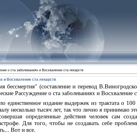
ние о ста заболеваниях и Восхваление ста лекарств
х и Восхваление ста лекарств
мия бессмертия" (составление и перевод В.Виногродс
еские Рассуждение о ста заболеваниях и Восхваление с
ло единственное издание выдержек из трактата о 10
алу несколько тысяч лет, так что лично я принимаю эт
 совершая определенные действия человек сам созда
астрофе. Для того, чтобы не создавать себе пробле
ь... Вот и все.