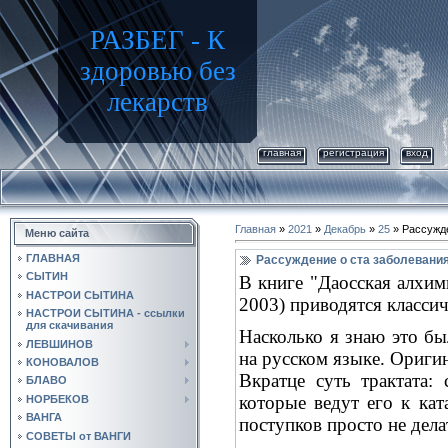
РАЗБЕГ - К
здоровью без
лекарств
главная
регистрация
вход
Главная
»
2021
»
Декабрь
»
25
» Рассужде
Меню сайта
ГЛАВНАЯ
Рассуждение о ста заболевания
СЫТИН
В книге "Даосская алхи
НАСТРОИ СЫТИНА
2003) приводятся классич
НАСТРОИ СЫТИНА - ссылки
для скачивания
Насколько я знаю это бы
ЛЕВШИНОВ
на русском языке. Оригин
КОНОВАЛОВ
Вкратце суть трактата:
БЛАВО
которые ведут его к кат
НОРБЕКОВ
ВАНГА
поступков просто не делат
СОВЕТЫ от ВАНГИ