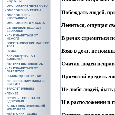
исцеление
ОМОЛОЖЕНИЕ ЧЕРЕЗ ФОТО
ОМОЛОЖЕНИЕ- ГАРИНА
Побеждать людей, при
ОМОЛОЖЕНИЕ с
КРИСТАЛЛОМ
ОМОЛОЖЕНИЕ и КРАСОТА
Лениться, ощущая сво
СЕРЕБРЯНАЯ ВОДА ДЛЯ
ЗДОРОВЬЯ
КАК ИЗБАВИТЬСЯ ОТ
В речах стремиться п
ИЗЖОГИ
ВОССТАНОВЛЕНИЕ МАТЕРИИ
ТЕЛА
Взяв в долг, не помни
ЧУМАК
КАК УБЕРЕЧЬСЯ ОТ
БОЛЕЗНЕЙ
Считая людей неправе
ЛЕЧЕНИЕ БЕЗ ТАБЛЕТОК
КАК ИЗБАВИТЬСЯ ОТ
ПАРАЗИТОВ
Прямотой вредить люд
ЭНИОМОДУЛЯТОРЫ КИТ
ЛЕЧЕБНЫЕ ПИРАМИДЫ ИЗ
ШУНГИТА
Не любя людей, быть 
БРАСЛЕТ БЯНЬШИ
ПЕЙЧЕВ
ПРОСТЫЕ СОВЕТЫ ПО
И в расположении и гн
ЗДОРОВЬЮ
Анализ связи заболеваний
между собой
Считать других глупы
НЕЙТРОНИК - защита