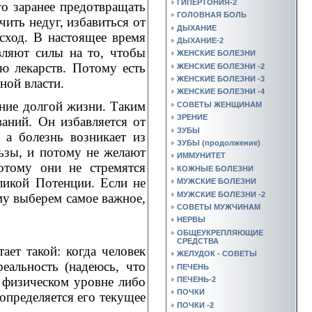
ГИПЕРТОНИЯ-2
го заранее предотвращать
ГОЛОВНАЯ БОЛЬ
чить недуг, избавиться от
ДЫХАНИЕ
сход. В настоящее время
ДЫХАНИЕ-2
вляют силы на то, чтобы
ЖЕНСКИЕ БОЛЕЗНИ
ью лекарств. Потому есть
ЖЕНСКИЕ БОЛЕЗНИ -2
ЖЕНСКИЕ БОЛЕЗНИ -3
ной власти.
ЖЕНСКИЕ БОЛЕЗНИ -4
ение долгой жизни. Таким
СОВЕТЫ ЖЕНЩИНАМ
ЗРЕНИЕ
ваний. Он избавляется от
ЗУБЫ
 а болезнь возникает из
ЗУБЫ (продолжение)
ьзы, и потому не желают
ИММУНИТЕТ
отому они не стремятся
КОЖНЫЕ БОЛЕЗНИ
еликой Потенции. Если не
МУЖСКИЕ БОЛЕЗНИ
МУЖСКИЕ БОЛЕЗНИ -2
му выберем самое важное,
СОВЕТЫ МУЖЧИНАМ
НЕРВЫ
ОБЩЕУКРЕПЛЯЮЩИЕ
СРЕДСТВА
ет такой: когда человек
ЖЕЛУДОК - СОВЕТЫ
еальность (надеюсь, что
ПЕЧЕНЬ
а физическом уровне либо
ПЕЧЕНЬ-2
ПОЧКИ
 определяется его текущее
ПОЧКИ -2