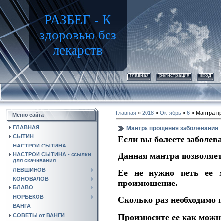
РАЗБЕГ - К
здоровью без
лекарств
главная
регистрация
вход
Главная
»
2018
»
Октябрь
»
6
» Мантра п
Меню сайта
ГЛАВНАЯ
Мантра прощения заболевания
СЫТИН
Если вы болеете заболева
НАСТРОИ СЫТИНА
Данная мантра позволяет
НАСТРОИ СЫТИНА - ссылки
для скачивания
ЛЕВШИНОВ
Ее не нужно петь ее 
КОНОВАЛОВ
произношение.
БЛАВО
НОРБЕКОВ
Сколько раз необходимо 
ВАНГА
СОВЕТЫ от ВАНГИ
Произносите ее как можн