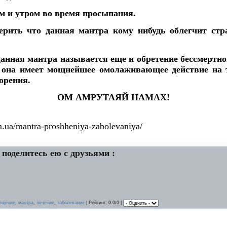
ом и утром во время просыпания
.
ерить что данная мантра кому нибудь облегчит стр
данная мантра называется еще и обретение бессмертно
о она имеет мощнейшее омолаживающее действие на т
орения.
ОМ АМРУТАЯЙ НАМАХ!
m.ua/mantra-proshheniya-zabolevaniya/
 поделитесь ею с друзьями :
ощение
,
мантра
,
лечение
,
заболевание
|
Рейтинг
: 0.0/0 |