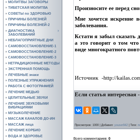
МОЛИТВЫ ЗАГОВОРЫ
Произносите ее перед сн
ТИБЕТСКАЯ МОЛИТВА
СОВЕТЫ по ЗДОРОВЬЮ
Мне хочется искренне в
ПРИЧИНЫ БОЛЕЗНЕЙ
заболевания.
ПРИЧИНЫ БОЛЕЗНЕЙ-2
ДИАГНОСТИКА
ЗАБОЛЕВАНИЙ
Кстати я забыл сказать 
НЕБЛАГОПРИЯТНЫЕ ДНИ
а это говорит о том чт
САМОВОССТАНОВЛЕНИЕ-1
виде многократного повт
САМОВОССТАНОВЛЕНИЕ-2
САМОВОССТАНОВЛЕНИЕ-3
НЕТРАДИЦИОННЫЕ МЕТОДЫ
ЭКСТРЕННАЯ ПОМОЩЬ
ЛЕЧЕБНЫЕ знаки
Источник -http://kailas.co
ПОЛЕЗНЫЕ УПРАЖНЕНИЯ
РАБОТА С ФОТОГРАФИЕЙ
ЛЕЧЕНИЕ МЕДЬЮ
Если статья интересная -
ЦЕЛИТЕЛЬНЫЕ ЗВУКИ
ЛЕЧЕНИЕ ЗВУКОВЫМИ
ВИБРАЦИЯМИ
МУЗЫКОЛЕЧЕНИЕ
МАССАЖ КАНАЛОВ ДО-ИН
МАССАЖ лица
Просмотров
: 1000 |
Добавил
:
youser942
|
Теги
:
п
ЛЕЧЕНИЕ КОРБИО
ВОДА И ЗДОРОВЬЕ
Всего комментариев
:
0