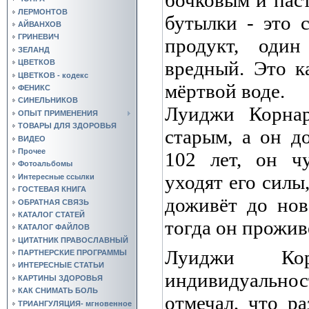
ЛЕРМОНТОВ
бутылки - это 
АЙВАНХОВ
ГРИНЕВИЧ
продукт, оди
ЗЕЛАНД
вредный. Это к
ЦВЕТКОВ
ЦВЕТКОВ - кодекс
мёртвой воде.
ФЕНИКС
СИНЕЛЬНИКОВ
Луиджи Корнар
ОПЫТ ПРИМЕНЕНИЯ
ТОВАРЫ ДЛЯ ЗДОРОВЬЯ
старым, а он д
ВИДЕО
Прочее
102 лет, он чу
Фотоальбомы
уходят его силы,
Интересные ссылки
ГОСТЕВАЯ КНИГА
доживёт до нов
ОБРАТНАЯ СВЯЗЬ
КАТАЛОГ СТАТЕЙ
тогда он прожив
КАТАЛОГ ФАЙЛОВ
ЦИТАТНИК ПРАВОСЛАВНЫЙ
Луиджи Кор
ПАРТНЕРСКИЕ ПРОГРАММЫ
ИНТЕРЕСНЫЕ СТАТЬИ
индивидуальнос
КАРТИНЫ ЗДОРОВЬЯ
КАК СНИМАТЬ БОЛЬ
отмечал, что р
ТРИАНГУЛЯЦИЯ- мгновенное