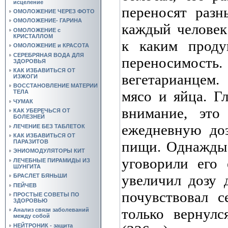
исцеление
переносят разн
ОМОЛОЖЕНИЕ ЧЕРЕЗ ФОТО
ОМОЛОЖЕНИЕ- ГАРИНА
каждый человек
ОМОЛОЖЕНИЕ с
КРИСТАЛЛОМ
к каким проду
ОМОЛОЖЕНИЕ и КРАСОТА
СЕРЕБРЯНАЯ ВОДА ДЛЯ
переносимост
ЗДОРОВЬЯ
КАК ИЗБАВИТЬСЯ ОТ
вегетарианцем
ИЗЖОГИ
ВОССТАНОВЛЕНИЕ МАТЕРИИ
мясо и яйца. Г
ТЕЛА
ЧУМАК
внимание, это
КАК УБЕРЕЧЬСЯ ОТ
БОЛЕЗНЕЙ
ежедневную до
ЛЕЧЕНИЕ БЕЗ ТАБЛЕТОК
КАК ИЗБАВИТЬСЯ ОТ
ПАРАЗИТОВ
пищи. Однажды 
ЭНИОМОДУЛЯТОРЫ КИТ
уговорили его 
ЛЕЧЕБНЫЕ ПИРАМИДЫ ИЗ
ШУНГИТА
увеличил дозу 
БРАСЛЕТ БЯНЬШИ
ПЕЙЧЕВ
почувствовал с
ПРОСТЫЕ СОВЕТЫ ПО
ЗДОРОВЬЮ
только вернул
Анализ связи заболеваний
между собой
НЕЙТРОНИК - защита