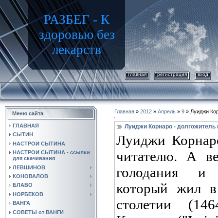
РАЗБЕГ - К
здоровью без
лекарств
главная
регистрация
вход
Главная
»
2012
»
Апрель
»
9
» Луиджи Кор
Меню сайта
ГЛАВНАЯ
Луиджи Корнаро - долгожитель 
СЫТИН
Луиджи Корнаро
НАСТРОИ СЫТИНА
читателю. А ве
НАСТРОИ СЫТИНА - ссылки
для скачивания
ЛЕВШИНОВ
голодания и 
КОНОВАЛОВ
который жил в
БЛАВО
НОРБЕКОВ
столетии (146
ВАНГА
СОВЕТЫ от ВАНГИ