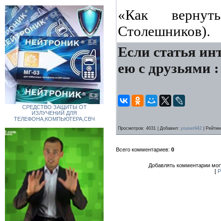
«Как верну
Столешников).
Если статья инт
ею с друзьями :
СРЕДСТВО ЗАЩИТЫ ОТ
ИЗЛУЧЕНИЙ ДЛЯ
ТЕЛЕФОНА,КОМПЬЮТЕРА,СВЧ
Просмотров
: 4031 |
Добавил
:
youser942
|
Рейтин
Всего комментариев
:
0
Добавлять комментарии могу
[
Р