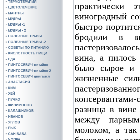
ТЕРМОТЕРАПИЯ
практически 
ЦВЕТОЛЕЧЕНИЕ
виноградный со
МАНТРЫ
МУДРЫ
быстро портится
МУДРЫ -1
МУДРЫ - 2
бродили в в
ПОЛЕЗНЫЕ ТРАВЫ
ПОЛЕЗНЫЕ ТРАВЫ -2
пастеризовалос
СОВЕТЫ ПО ПИТАНИЮ
КИСЛОТНОСТЬ ПИЩИ
вина, а пилось
ЕДА
было сырое и 
ПИНТОСЕВИЧ-питайся
ПИНТОСЕВИЧ-питайся-2
жизненные сил
ПИНТОСЕВИЧ двигайся
АНАСТАСИЯ
пастеризо
КИМ
ХЕЙ
консервантам
ПУЧКО
ФИЛИМОНОВ
разница в вине
КАЛАШНИКОВ
между парным
ИВАНОВ
УГЛОВ
молоком, а та
РЫК
САИ БАБА
бочковым и пас
ЧОПРА