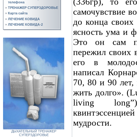
(336гр), то ег
телефона
ТРЕНАЖЕР СУПЕРЗДОРОВЬЕ
самочувствие в
Карта сайта
до конца своих
ЛЕЧЕНИЕ КОВИДА
ЛЕЧЕНИЕ КОВИДА-2
ясность ума и 
Это он сам п
пережил своих 
его в молодо
написал Корнар
70, 80 и 90 лет
жить долго». (Lu
living long
квинтэссенц
мудрости.
ДЫХАТЕЛЬНЫЙ ТРЕНАЖЕР
СУПЕРЗДОРОВЬЕ