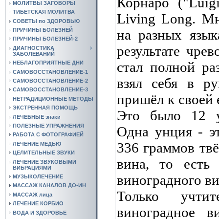
Корнаро
("Luig
МОЛИТВЫ ЗАГОВОРЫ
ТИБЕТСКАЯ МОЛИТВА
Living Long.
Мн
СОВЕТЫ по ЗДОРОВЬЮ
на разных язык
ПРИЧИНЫ БОЛЕЗНЕЙ
ПРИЧИНЫ БОЛЕЗНЕЙ-2
результате чрев
ДИАГНОСТИКА
ЗАБОЛЕВАНИЙ
стал полной ра
НЕБЛАГОПРИЯТНЫЕ ДНИ
САМОВОССТАНОВЛЕНИЕ-1
взял себя в р
САМОВОССТАНОВЛЕНИЕ-2
САМОВОССТАНОВЛЕНИЕ-3
пришёл к своей
НЕТРАДИЦИОННЫЕ МЕТОДЫ
ЭКСТРЕННАЯ ПОМОЩЬ
Это было 12 
ЛЕЧЕБНЫЕ знаки
ПОЛЕЗНЫЕ УПРАЖНЕНИЯ
Одна унция - э
РАБОТА С ФОТОГРАФИЕЙ
336 граммов тв
ЛЕЧЕНИЕ МЕДЬЮ
ЦЕЛИТЕЛЬНЫЕ ЗВУКИ
вина, то есть
ЛЕЧЕНИЕ ЗВУКОВЫМИ
ВИБРАЦИЯМИ
виноградного ви
МУЗЫКОЛЕЧЕНИЕ
МАССАЖ КАНАЛОВ ДО-ИН
Только учти
МАССАЖ лица
ЛЕЧЕНИЕ КОРБИО
виноградное в
ВОДА И ЗДОРОВЬЕ