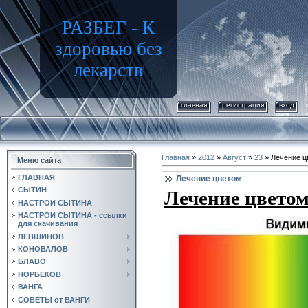
РАЗБЕГ - К
здоровью без
лекарств
главная
регистрация
вход
Главная
»
2012
»
Август
»
23
» Лечение ц
Меню сайта
ГЛАВНАЯ
Лечение цветом
СЫТИН
Лечение цветом
НАСТРОИ СЫТИНА
НАСТРОИ СЫТИНА - ссылки
для скачивания
ЛЕВШИНОВ
КОНОВАЛОВ
БЛАВО
НОРБЕКОВ
ВАНГА
СОВЕТЫ от ВАНГИ