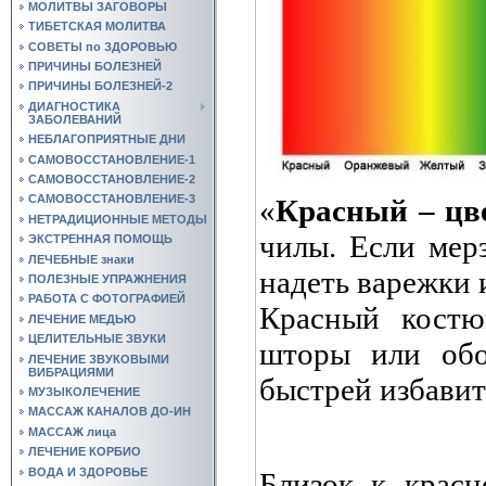
МОЛИТВЫ ЗАГОВОРЫ
ТИБЕТСКАЯ МОЛИТВА
СОВЕТЫ по ЗДОРОВЬЮ
ПРИЧИНЫ БОЛЕЗНЕЙ
ПРИЧИНЫ БОЛЕЗНЕЙ-2
ДИАГНОСТИКА
ЗАБОЛЕВАНИЙ
НЕБЛАГОПРИЯТНЫЕ ДНИ
САМОВОССТАНОВЛЕНИЕ-1
САМОВОССТАНОВЛЕНИЕ-2
САМОВОССТАНОВЛЕНИЕ-3
«
Красный – цв
НЕТРАДИЦИОННЫЕ МЕТОДЫ
чилы. Если мер
ЭКСТРЕННАЯ ПОМОЩЬ
ЛЕЧЕБНЫЕ знаки
надеть варежки 
ПОЛЕЗНЫЕ УПРАЖНЕНИЯ
РАБОТА С ФОТОГРАФИЕЙ
Красный костю
ЛЕЧЕНИЕ МЕДЬЮ
ЦЕЛИТЕЛЬНЫЕ ЗВУКИ
шторы или обо
ЛЕЧЕНИЕ ЗВУКОВЫМИ
ВИБРАЦИЯМИ
быстрей избавит
МУЗЫКОЛЕЧЕНИЕ
МАССАЖ КАНАЛОВ ДО-ИН
МАССАЖ лица
ЛЕЧЕНИЕ КОРБИО
ВОДА И ЗДОРОВЬЕ
Близок к крас