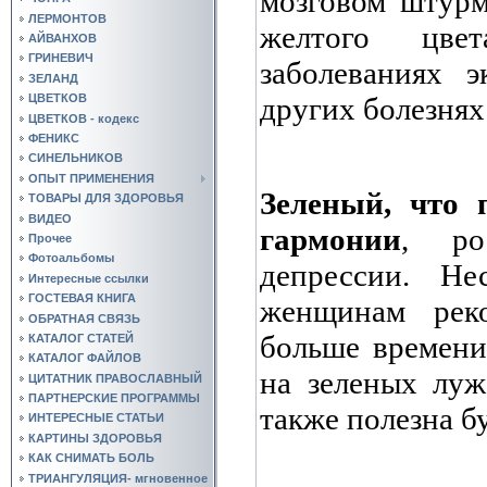
мозговом штурм
ЛЕРМОНТОВ
желтого цве
АЙВАНХОВ
ГРИНЕВИЧ
заболеваниях э
ЗЕЛАНД
других болезнях
ЦВЕТКОВ
ЦВЕТКОВ - кодекс
ФЕНИКС
СИНЕЛЬНИКОВ
ОПЫТ ПРИМЕНЕНИЯ
Зеленый, что 
ТОВАРЫ ДЛЯ ЗДОРОВЬЯ
ВИДЕО
гармонии
, ро
Прочее
Фотоальбомы
депрессии. Не
Интересные ссылки
ГОСТЕВАЯ КНИГА
женщинам рек
ОБРАТНАЯ СВЯЗЬ
больше времени
КАТАЛОГ СТАТЕЙ
КАТАЛОГ ФАЙЛОВ
на зеленых луж
ЦИТАТНИК ПРАВОСЛАВНЫЙ
ПАРТНЕРСКИЕ ПРОГРАММЫ
также полезна б
ИНТЕРЕСНЫЕ СТАТЬИ
КАРТИНЫ ЗДОРОВЬЯ
КАК СНИМАТЬ БОЛЬ
ТРИАНГУЛЯЦИЯ- мгновенное