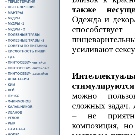
ТЕРМОТЕРАПИЯ
также несущ
ЦВЕТОЛЕЧЕНИЕ
МАНТРЫ
Одежда и декор
МУДРЫ
МУДРЫ -1
способств
МУДРЫ - 2
ПОЛЕЗНЫЕ ТРАВЫ
пищеварительны
ПОЛЕЗНЫЕ ТРАВЫ -2
СОВЕТЫ ПО ПИТАНИЮ
усиливают секс
КИСЛОТНОСТЬ ПИЩИ
ЕДА
ПИНТОСЕВИЧ-питайся
ПИНТОСЕВИЧ-питайся-2
Интеллект
ПИНТОСЕВИЧ двигайся
АНАСТАСИЯ
стимулируются
КИМ
ХЕЙ
можно пользо
ПУЧКО
ФИЛИМОНОВ
сложных задач.
КАЛАШНИКОВ
– не приятна
ИВАНОВ
УГЛОВ
композиция, н
РЫК
САИ БАБА
ЧОПРА