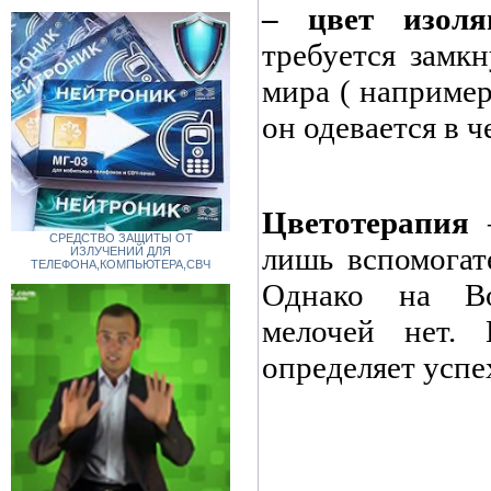
– цвет изоля
требуется замкн
мира ( например
он одевается в ч
Цветотерапия
–
СРЕДСТВО ЗАЩИТЫ ОТ
лишь вспомогат
ИЗЛУЧЕНИЙ ДЛЯ
ТЕЛЕФОНА,КОМПЬЮТЕРА,СВЧ
Однако на Во
мелочей нет.
определяет успе