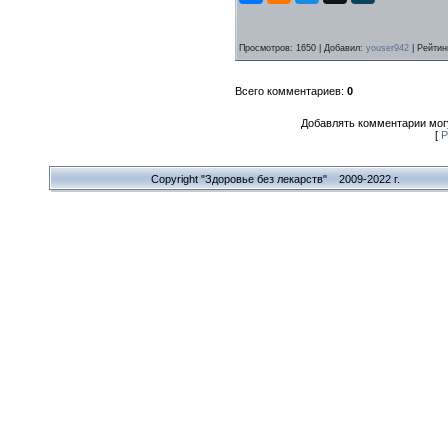
Просмотров
: 1650 |
Добавил
:
youser942
|
Рейтин
Всего комментариев
:
0
Добавлять комментарии могу
[
Р
Copyright "Здоровье без лекарств" 2009-2022 г.