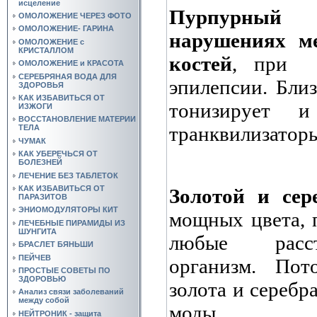
исцеление
Пурпурный
ОМОЛОЖЕНИЕ ЧЕРЕЗ ФОТО
ОМОЛОЖЕНИЕ- ГАРИНА
нарушениях м
ОМОЛОЖЕНИЕ с
КРИСТАЛЛОМ
костей
, при
ОМОЛОЖЕНИЕ и КРАСОТА
СЕРЕБРЯНАЯ ВОДА ДЛЯ
эпилепсии. Бли
ЗДОРОВЬЯ
КАК ИЗБАВИТЬСЯ ОТ
тонизирует и
ИЗЖОГИ
ВОССТАНОВЛЕНИЕ МАТЕРИИ
транквилизатор
ТЕЛА
ЧУМАК
КАК УБЕРЕЧЬСЯ ОТ
БОЛЕЗНЕЙ
ЛЕЧЕНИЕ БЕЗ ТАБЛЕТОК
КАК ИЗБАВИТЬСЯ ОТ
Золотой и сер
ПАРАЗИТОВ
ЭНИОМОДУЛЯТОРЫ КИТ
мощных цвета, 
ЛЕЧЕБНЫЕ ПИРАМИДЫ ИЗ
ШУНГИТА
любые расст
БРАСЛЕТ БЯНЬШИ
ПЕЙЧЕВ
организм. Пот
ПРОСТЫЕ СОВЕТЫ ПО
ЗДОРОВЬЮ
золота и серебр
Анализ связи заболеваний
между собой
моды.
НЕЙТРОНИК - защита