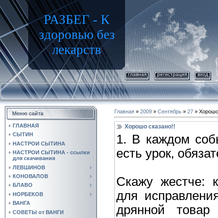
РАЗБЕГ - К
здоровью без
лекарств
главная
регистрация
вход
Главная
»
2009
»
Сентябрь
»
27
» Хорошо 
Меню сайта
ГЛАВНАЯ
Хорошо сказано!!
СЫТИН
1. В каждом соб
НАСТРОИ СЫТИНА
есть урок, обяза
НАСТРОИ СЫТИНА - ссылки
для скачивания
ЛЕВШИНОВ
КОНОВАЛОВ
Скажу жестче: 
БЛАВО
для исправлени
НОРБЕКОВ
ВАНГА
дрянной товар
СОВЕТЫ от ВАНГИ