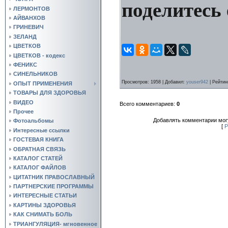
поделитесь 
ЛЕРМОНТОВ
АЙВАНХОВ
ГРИНЕВИЧ
ЗЕЛАНД
ЦВЕТКОВ
ЦВЕТКОВ - кодекс
ФЕНИКС
СИНЕЛЬНИКОВ
Просмотров
: 1958 |
Добавил
:
youser942
|
Рейтин
ОПЫТ ПРИМЕНЕНИЯ
ТОВАРЫ ДЛЯ ЗДОРОВЬЯ
ВИДЕО
Всего комментариев
:
0
Прочее
Добавлять комментарии могу
Фотоальбомы
[
Р
Интересные ссылки
ГОСТЕВАЯ КНИГА
ОБРАТНАЯ СВЯЗЬ
КАТАЛОГ СТАТЕЙ
КАТАЛОГ ФАЙЛОВ
ЦИТАТНИК ПРАВОСЛАВНЫЙ
ПАРТНЕРСКИЕ ПРОГРАММЫ
ИНТЕРЕСНЫЕ СТАТЬИ
КАРТИНЫ ЗДОРОВЬЯ
КАК СНИМАТЬ БОЛЬ
ТРИАНГУЛЯЦИЯ- мгновенное