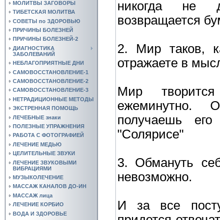
никогда не д
МОЛИТВЫ ЗАГОВОРЫ
ТИБЕТСКАЯ МОЛИТВА
возвращается бу
СОВЕТЫ по ЗДОРОВЬЮ
ПРИЧИНЫ БОЛЕЗНЕЙ
ПРИЧИНЫ БОЛЕЗНЕЙ-2
2. Мир таков, 
ДИАГНОСТИКА
ЗАБОЛЕВАНИЙ
отражаете в мысл
НЕБЛАГОПРИЯТНЫЕ ДНИ
САМОВОССТАНОВЛЕНИЕ-1
САМОВОССТАНОВЛЕНИЕ-2
Мир творитс
САМОВОССТАНОВЛЕНИЕ-3
НЕТРАДИЦИОННЫЕ МЕТОДЫ
ежеминутно. 
ЭКСТРЕННАЯ ПОМОЩЬ
получаешь его
ЛЕЧЕБНЫЕ знаки
ПОЛЕЗНЫЕ УПРАЖНЕНИЯ
"Солярисе"
РАБОТА С ФОТОГРАФИЕЙ
ЛЕЧЕНИЕ МЕДЬЮ
ЦЕЛИТЕЛЬНЫЕ ЗВУКИ
3. Обмануть се
ЛЕЧЕНИЕ ЗВУКОВЫМИ
ВИБРАЦИЯМИ
невозможно.
МУЗЫКОЛЕЧЕНИЕ
МАССАЖ КАНАЛОВ ДО-ИН
МАССАЖ лица
И за все пост
ЛЕЧЕНИЕ КОРБИО
ВОДА И ЗДОРОВЬЕ
придется отвечат