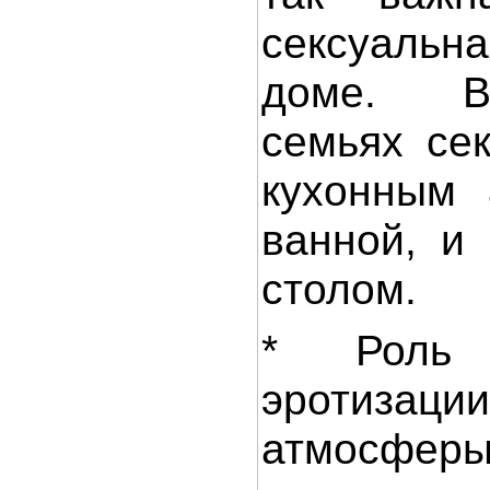
сексуальн
доме. В
семьях се
кухонным 
ванной, и
столом.
* Роль
эротиза
атмосфер