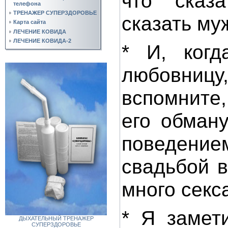
что сказ
телефона
ТРЕНАЖЕР СУПЕРЗДОРОВЬЕ
сказать му
Карта сайта
ЛЕЧЕНИЕ КОВИДА
ЛЕЧЕНИЕ КОВИДА-2
* И, когд
любовницу
вспомните
его обман
поведе
свадьбой 
много секс
* Я замет
ДЫХАТЕЛЬНЫЙ ТРЕНАЖЕР
СУПЕРЗДОРОВЬЕ