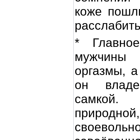
коже пошл
расслабит
* Главное
мужчины 
оргазмы, 
он владе
самкой.
природно
своевол