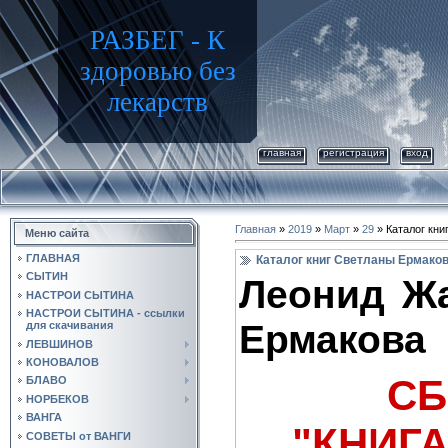
РАЗБЕГ - К
здоровью без
лекарств
главная
регистрация
вход
Главная
»
2019
»
Март
»
29
» Каталог кн
Меню сайта
ГЛАВНАЯ
Каталог книг Светланы Ермако
СЫТИН
Леонид Жа
НАСТРОИ СЫТИНА
НАСТРОИ СЫТИНА - ссылки
Ермакова
для скачивания
ЛЕВШИНОВ
КОНОВАЛОВ
СБ
БЛАВО
НОРБЕКОВ
ВАНГА
"КНИГА
СОВЕТЫ от ВАНГИ