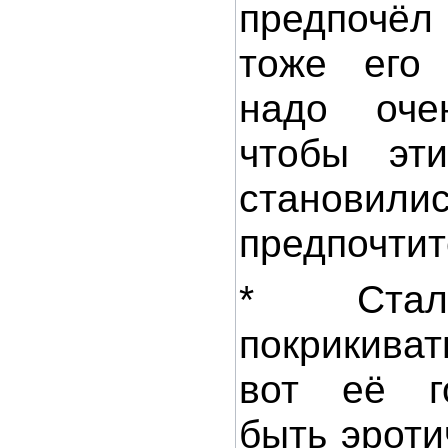
предпочёл
тоже его 
надо очен
чтобы эти
станов
предпочтит
* Стал
покрикива
вот её г
быть эрот