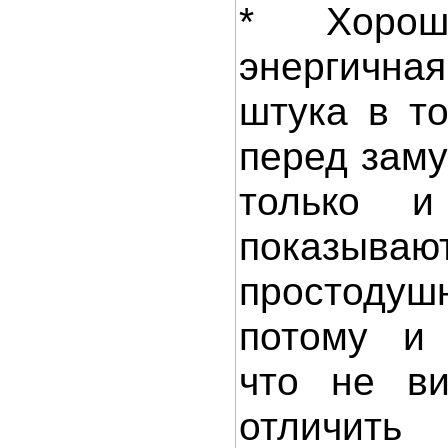
* Хоро
энергичн
штука в т
перед заму
только и
показыва
простоду
потому и 
что не ви
отличит