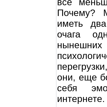
всё меньш
Почему? 
иметь два
очага од
нынешн
психологич
перегрузк
они, еще 
себя эмо
интернете.