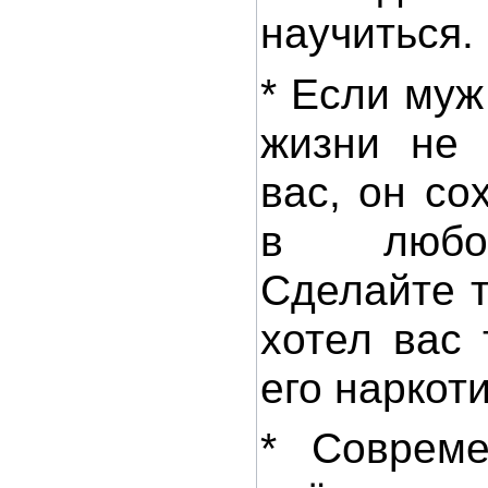
научиться.
* Если муж
жизни не 
вас, он со
в любой
Сделайте т
хотел вас 
его наркот
* Соврем