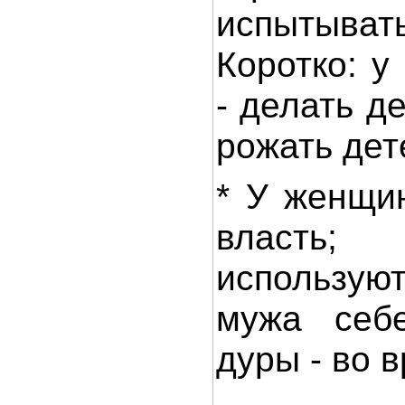
испытыват
Коротко: у
- делать д
рожать дет
* У женщи
власт
использую
мужа себ
дуры - во в