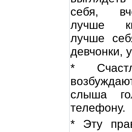
себя, в
лучше к
лучше себ
девчонки, 
* Счаст
возбужд
слыша г
телефону.
* Эту пра