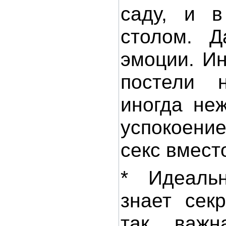
саду, и в
столом. 
эмоции. И
постели н
иногда неж
успокоени
секс вмест
* Идеаль
знает сек
так важн