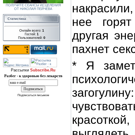
накрасили,
ПОЛУЧИТЕ СЕАНСЫ ИСЦЕЛЕНИЯ
ОТ НИКОЛАЯ ПЕЙЧЕВА
нее горят
Статистика
другая эне
Онлайн всего:
1
Гостей:
1
Пользователей:
0
пахнет сек
* Я заме
Рассылки
Subscribe.Ru
психологич
Разбег - к здоровью без лекарств
загогулину:
Подписаться письмом
чувств
красотко
выглядеть