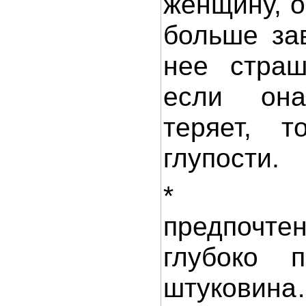
женщину, о
больше за
нее страш
если он
теряет, т
глупости.
* Сек
предпочт
глубоко п
штуковина