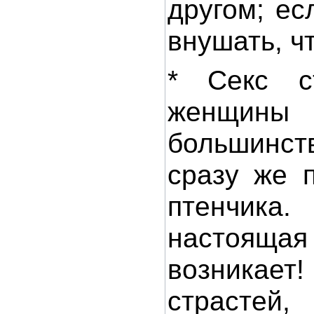
другом; ес
внушать, ч
* Секс с
женщины
большинс
сразу же 
птенчика.
настоящ
возника
страстей,