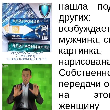
нашла по
других
возбужда
мужчина, с
картинк
СРЕДСТВО ЗАЩИТЫ ОТ
ИЗЛУЧЕНИЙ ДЛЯ
нарисована
ТЕЛЕФОНА,КОМПЬЮТЕРА,СВЧ
Собстве
передачи 
на это
женщину