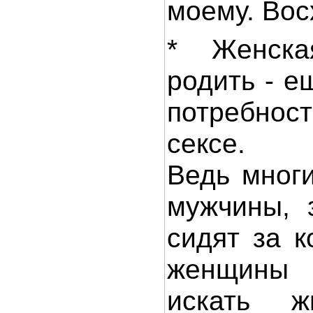
моему. Вос
* Женска
родить - е
потребно
сексе.
Ведь мног
мужчины, 
сидят за 
женщины
искать ж