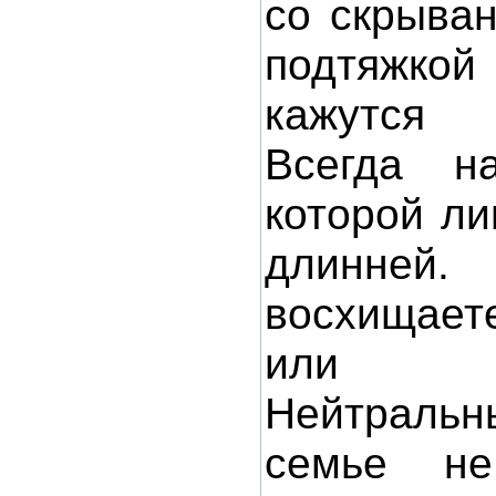
со скрыва
подтяжкой
кажутся
Всегда н
которой ли
длинне
восхищает
или ра
Нейтральн
семье не