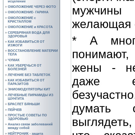
исцеление
мужчин
ОМОЛОЖЕНИЕ ЧЕРЕЗ ФОТО
ОМОЛОЖЕНИЕ- ГАРИНА
ОМОЛОЖЕНИЕ с
желающая с
КРИСТАЛЛОМ
ОМОЛОЖЕНИЕ и КРАСОТА
СЕРЕБРЯНАЯ ВОДА ДЛЯ
* А мно
ЗДОРОВЬЯ
КАК ИЗБАВИТЬСЯ ОТ
ИЗЖОГИ
понимают,
ВОССТАНОВЛЕНИЕ МАТЕРИИ
ТЕЛА
ЧУМАК
жены - не
КАК УБЕРЕЧЬСЯ ОТ
БОЛЕЗНЕЙ
ЛЕЧЕНИЕ БЕЗ ТАБЛЕТОК
даже е
КАК ИЗБАВИТЬСЯ ОТ
ПАРАЗИТОВ
ЭНИОМОДУЛЯТОРЫ КИТ
безучастн
ЛЕЧЕБНЫЕ ПИРАМИДЫ ИЗ
ШУНГИТА
думать 
БРАСЛЕТ БЯНЬШИ
ПЕЙЧЕВ
ПРОСТЫЕ СОВЕТЫ ПО
выглядеть
ЗДОРОВЬЮ
Анализ связи заболеваний
между собой
НЕЙТРОНИК - защита