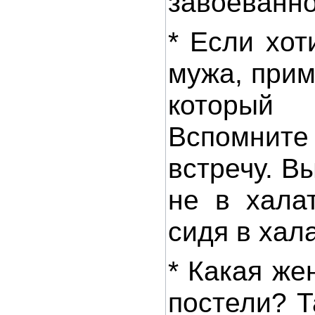
завоёванно
* Если хот
мужа, прим
который 
Вспомн
встречу. В
не в хала
сидя в хала
* Какая ж
постели? Т