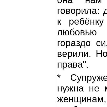
говорила: 
к ребёнку
любовью
гораздо с
верили. Н
права".
* Супруже
нужна не 
женщинам