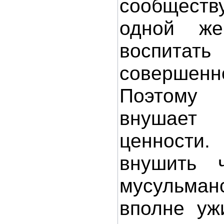
сообществ
одной же
воспитат
совершенн
Поэтом
внушает
ценност
внушить 
мусульман
вполне уж