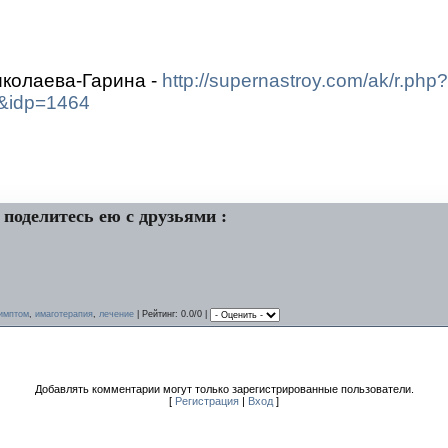
колаева-Гарина -
http://supernastroy.com/ak/r.php?
&idp=1464
 поделитесь ею с друзьями :
имптом
,
имаготерапия
,
лечение
|
Рейтинг
: 0.0/0 |
Добавлять комментарии могут только зарегистрированные пользователи.
[
Регистрация
|
Вход
]