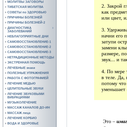
МОЛИТВЫ ЗАГОВОРЫ
2. Закрой г
ТИБЕТСКАЯ МОЛИТВА
как предме
СОВЕТЫ по ЗДОРОВЬЮ
или цвет, и
ПРИЧИНЫ БОЛЕЗНЕЙ
ПРИЧИНЫ БОЛЕЗНЕЙ-2
ДИАГНОСТИКА
3. Удержив
ЗАБОЛЕВАНИЙ
начни его 
НЕБЛАГОПРИЯТНЫЕ ДНИ
затупи остр
САМОВОССТАНОВЛЕНИЕ-1
замени клы
САМОВОССТАНОВЛЕНИЕ-2
САМОВОССТАНОВЛЕНИЕ-3
размере, п
НЕТРАДИЦИОННЫЕ МЕТОДЫ
звук... и та
ЭКСТРЕННАЯ ПОМОЩЬ
ЛЕЧЕБНЫЕ знаки
4. По мере
ПОЛЕЗНЫЕ УПРАЖНЕНИЯ
в теле. Да,
РАБОТА С ФОТОГРАФИЕЙ
потому что
ЛЕЧЕНИЕ МЕДЬЮ
уменьшает 
ЦЕЛИТЕЛЬНЫЕ ЗВУКИ
ЛЕЧЕНИЕ ЗВУКОВЫМИ
ВИБРАЦИЯМИ
МУЗЫКОЛЕЧЕНИЕ
МАССАЖ КАНАЛОВ ДО-ИН
МАССАЖ лица
ЛЕЧЕНИЕ КОРБИО
Это –
има
ВОДА И ЗДОРОВЬЕ