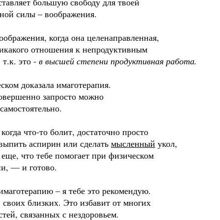
ставляет большую свободу для твоей
ьной силы – воображения.
оображения, когда она целенаправленная,
никакого отношения к непродуктивным
 т.к. это -
в высшей степени продуктивная работа.
еском доказала имаготерапия.
овершенно запросто можно
самостоятельно.
когда что-то болит, достаточно просто
выпить аспирин или сделать
мысленный
укол,
 еще, что тебе помогает при физическом
и, — и готово.
имаготерапию – я тебе это рекомендую.
 своих близких. Это избавит от многих
тей, связанных с нездоровьем.