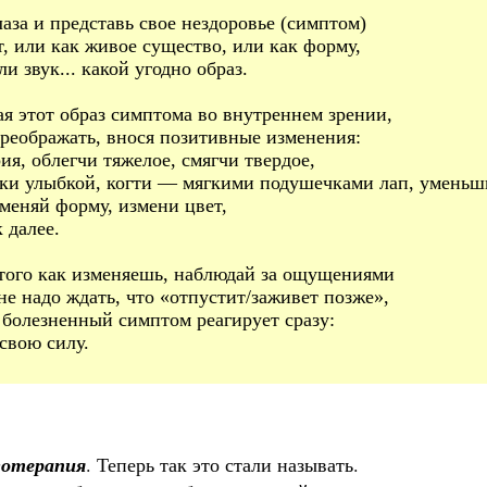
лаза и представь свое нездоровье (симптом)
т, или как живое существо, или как форму,
ли звук... какой угодно образ.
ая этот образ симптома во внутреннем зрении,
преображать, внося позитивные изменения:
ия, облегчи тяжелое, смягчи твердое,
ки улыбкой, когти — мягкими подушечками лап, уменьш
оменяй форму, измени цвет,
к далее.
 того как изменяешь, наблюдай за ощущениями
 не надо ждать, что «отпустит/заживет позже»,
 болезненный симптом реагирует сразу:
свою силу.
готерапия
. Теперь так это стали называть.