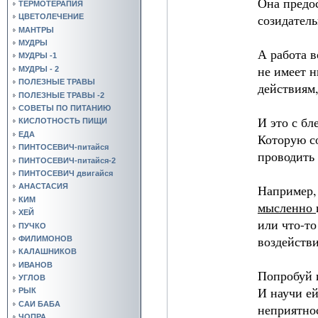
Она предо
ТЕРМОТЕРАПИЯ
созидател
ЦВЕТОЛЕЧЕНИЕ
МАНТРЫ
МУДРЫ
А работа в
МУДРЫ -1
не имеет 
МУДРЫ - 2
ПОЛЕЗНЫЕ ТРАВЫ
действиям,
ПОЛЕЗНЫЕ ТРАВЫ -2
СОВЕТЫ ПО ПИТАНИЮ
И это с бл
КИСЛОТНОСТЬ ПИЩИ
ЕДА
Которую с
ПИНТОСЕВИЧ-питайся
проводить 
ПИНТОСЕВИЧ-питайся-2
ПИНТОСЕВИЧ двигайся
Например, 
АНАСТАСИЯ
КИМ
мысленно
ХЕЙ
или что-то
ПУЧКО
воздействи
ФИЛИМОНОВ
КАЛАШНИКОВ
ИВАНОВ
Попробуй 
УГЛОВ
И научи ей
РЫК
САИ БАБА
неприятнос
ЧОПРА