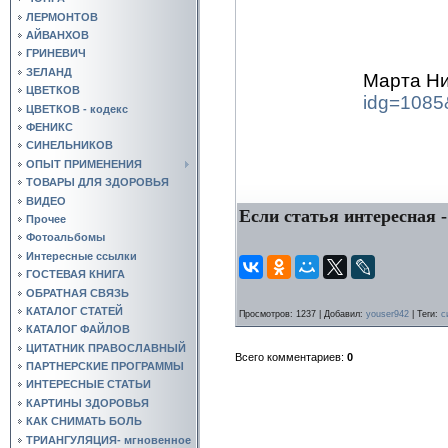
ЛЕРМОНТОВ
АЙВАНХОВ
ГРИНЕВИЧ
ЗЕЛАНД
Марта Ни
ЦВЕТКОВ
idg=1085
ЦВЕТКОВ - кодекс
ФЕНИКС
СИНЕЛЬНИКОВ
ОПЫТ ПРИМЕНЕНИЯ
ТОВАРЫ ДЛЯ ЗДОРОВЬЯ
ВИДЕО
Если статья интересная -
Прочее
Фотоальбомы
Интересные ссылки
ГОСТЕВАЯ КНИГА
ОБРАТНАЯ СВЯЗЬ
КАТАЛОГ СТАТЕЙ
Просмотров
: 1237 |
Добавил
:
youser942
|
Теги
:
с
КАТАЛОГ ФАЙЛОВ
ЦИТАТНИК ПРАВОСЛАВНЫЙ
Всего комментариев
:
0
ПАРТНЕРСКИЕ ПРОГРАММЫ
ИНТЕРЕСНЫЕ СТАТЬИ
КАРТИНЫ ЗДОРОВЬЯ
КАК СНИМАТЬ БОЛЬ
ТРИАНГУЛЯЦИЯ- мгновенное