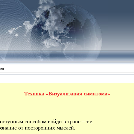
пия
Техника «Визуализация симптома»
оступным способом войди в транс – т.е.
ознание от посторонних мыслей.