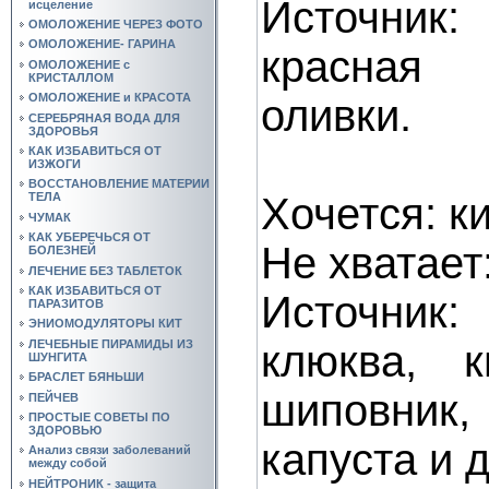
Источни
исцеление
ОМОЛОЖЕНИЕ ЧЕРЕЗ ФОТО
ОМОЛОЖЕНИЕ- ГАРИНА
красная 
ОМОЛОЖЕНИЕ с
КРИСТАЛЛОМ
ОМОЛОЖЕНИЕ и КРАСОТА
оливки.
СЕРЕБРЯНАЯ ВОДА ДЛЯ
ЗДОРОВЬЯ
КАК ИЗБАВИТЬСЯ ОТ
ИЗЖОГИ
ВОССТАНОВЛЕНИЕ МАТЕРИИ
Хочется: к
ТЕЛА
ЧУМАК
КАК УБЕРЕЧЬСЯ ОТ
Не хватает
БОЛЕЗНЕЙ
ЛЕЧЕНИЕ БЕЗ ТАБЛЕТОК
КАК ИЗБАВИТЬСЯ ОТ
Источни
ПАРАЗИТОВ
ЭНИОМОДУЛЯТОРЫ КИТ
клюква, к
ЛЕЧЕБНЫЕ ПИРАМИДЫ ИЗ
ШУНГИТА
БРАСЛЕТ БЯНЬШИ
шиповник,
ПЕЙЧЕВ
ПРОСТЫЕ СОВЕТЫ ПО
ЗДОРОВЬЮ
капуста и д
Анализ связи заболеваний
между собой
НЕЙТРОНИК - защита