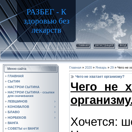
РАЗБЕГ - К
здоровью без
лекарств
главная
регистрация
вход
Главная
»
2020
»
Январь
»
29
» Чего не х
Меню сайта
ГЛАВНАЯ
Чего не хватает организму?
СЫТИН
Чего не х
НАСТРОИ СЫТИНА
НАСТРОИ СЫТИНА - ссылки
организму
для скачивания
ЛЕВШИНОВ
КОНОВАЛОВ
БЛАВО
Хочется: ш
НОРБЕКОВ
ВАНГА
СОВЕТЫ от ВАНГИ