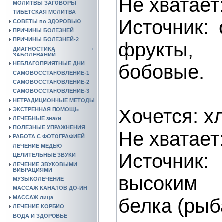
Не хватает
МОЛИТВЫ ЗАГОВОРЫ
ТИБЕТСКАЯ МОЛИТВА
Источник: 
СОВЕТЫ по ЗДОРОВЬЮ
ПРИЧИНЫ БОЛЕЗНЕЙ
ПРИЧИНЫ БОЛЕЗНЕЙ-2
фрукты, 
ДИАГНОСТИКА
ЗАБОЛЕВАНИЙ
НЕБЛАГОПРИЯТНЫЕ ДНИ
бобовые.
САМОВОССТАНОВЛЕНИЕ-1
САМОВОССТАНОВЛЕНИЕ-2
САМОВОССТАНОВЛЕНИЕ-3
НЕТРАДИЦИОННЫЕ МЕТОДЫ
Хочется: х
ЭКСТРЕННАЯ ПОМОЩЬ
ЛЕЧЕБНЫЕ знаки
ПОЛЕЗНЫЕ УПРАЖНЕНИЯ
Не хватает
РАБОТА С ФОТОГРАФИЕЙ
ЛЕЧЕНИЕ МЕДЬЮ
Источник
ЦЕЛИТЕЛЬНЫЕ ЗВУКИ
ЛЕЧЕНИЕ ЗВУКОВЫМИ
ВИБРАЦИЯМИ
высоким
МУЗЫКОЛЕЧЕНИЕ
МАССАЖ КАНАЛОВ ДО-ИН
МАССАЖ лица
белка (рыба
ЛЕЧЕНИЕ КОРБИО
ВОДА И ЗДОРОВЬЕ