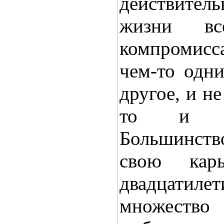
действит
жизни вс
компромисс
чем-то одн
другое, и н
то и др
Большинств
свою кар
двадцати
множество 