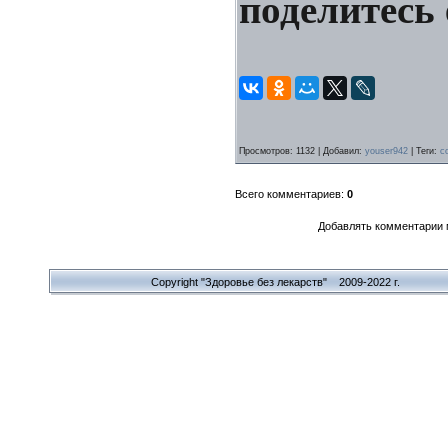
поделитесь 
Просмотров
: 1132 |
Добавил
:
youser942
|
Теги
:
с
Всего комментариев
:
0
Добавлять комментарии 
Copyright "Здоровье без лекарств" 2009-2022 г.