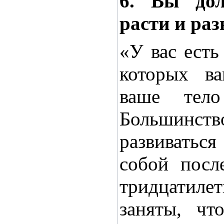
6. Вы до
расти и раз
«У вас есть
которых ва
ваше тел
Большинс
развиватьс
собой посл
тридцати
заняты, чт