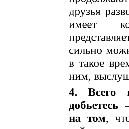
друзья раз
имеет к
представля
сильно мож
в такое вре
ним, выслуш
4. Всего
добьетесь 
на том
, чт