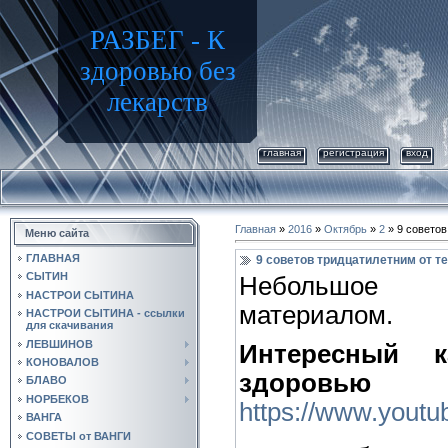
РАЗБЕГ - К
здоровью без
лекарств
главная
регистрация
вход
Главная
»
2016
»
Октябрь
»
2
» 9 советов
Меню сайта
ГЛАВНАЯ
9 советов тридцатилетним от те
СЫТИН
Небольшое 
НАСТРОИ СЫТИНА
материалом.
НАСТРОИ СЫТИНА - ссылки
для скачивания
ЛЕВШИНОВ
Интересный 
КОНОВАЛОВ
здоровью
БЛАВО
НОРБЕКОВ
https://www.youtu
ВАНГА
СОВЕТЫ от ВАНГИ