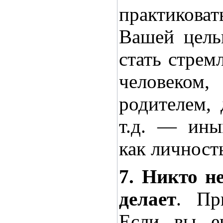
практико
Вашей цель
стать стрем
человеко
родителем, 
т.д. — ины
как личност
7. Никто н
делает
. Пр
Если вы 