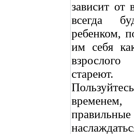
зависит от 
всегда б
ребенком, п
им себя ка
взрослог
стареют.
Пользуйтес
временем,
правильн
наслажда