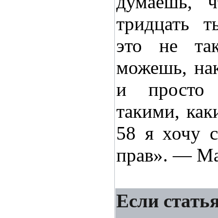
думаешь, ч
тридцать т
это не та
можешь, нак
и просто
такими, как
58 я хочу с
прав». — Ма
Если статья