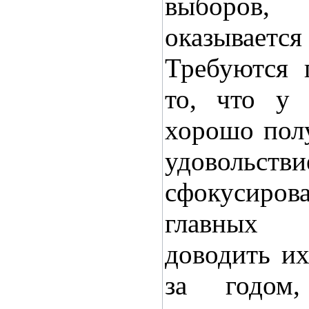
выборов
оказывае
Требуются 
то, что у 
хорошо пол
удоволь
сфокусиро
главных 
доводить и
за годом