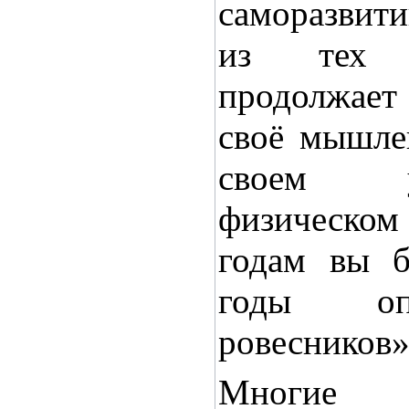
саморазвити
из тех 
продолжает 
своё мышле
своем у
физическо
годам вы б
годы оп
ровесников».
Многие ч