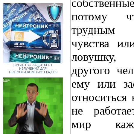
собственн
потому ч
трудным 
чувства ил
ловушку,
СРЕДСТВО ЗАЩИТЫ ОТ
другого чел
ИЗЛУЧЕНИЙ ДЛЯ
ТЕЛЕФОНА,КОМПЬЮТЕРА,СВЧ
ему или за
относиться 
не работае
мир каже