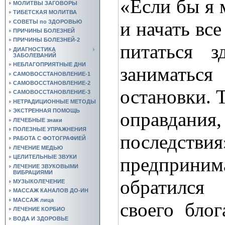
«Если бы я 
МОЛИТВЫ ЗАГОВОРЫ
ТИБЕТСКАЯ МОЛИТВА
и начать все
СОВЕТЫ по ЗДОРОВЬЮ
ПРИЧИНЫ БОЛЕЗНЕЙ
ПРИЧИНЫ БОЛЕЗНЕЙ-2
питаться 
ДИАГНОСТИКА
ЗАБОЛЕВАНИЙ
НЕБЛАГОПРИЯТНЫЕ ДНИ
занимать
САМОВОССТАНОВЛЕНИЕ-1
САМОВОССТАНОВЛЕНИЕ-2
остановки. Т
САМОВОССТАНОВЛЕНИЕ-3
НЕТРАДИЦИОННЫЕ МЕТОДЫ
ЭКСТРЕННАЯ ПОМОЩЬ
оправдания,
ЛЕЧЕБНЫЕ знаки
ПОЛЕЗНЫЕ УПРАЖНЕНИЯ
последств
РАБОТА С ФОТОГРАФИЕЙ
ЛЕЧЕНИЕ МЕДЬЮ
предприним
ЦЕЛИТЕЛЬНЫЕ ЗВУКИ
ЛЕЧЕНИЕ ЗВУКОВЫМИ
ВИБРАЦИЯМИ
обратилс
МУЗЫКОЛЕЧЕНИЕ
МАССАЖ КАНАЛОВ ДО-ИН
МАССАЖ лица
своего бло
ЛЕЧЕНИЕ КОРБИО
ВОДА И ЗДОРОВЬЕ