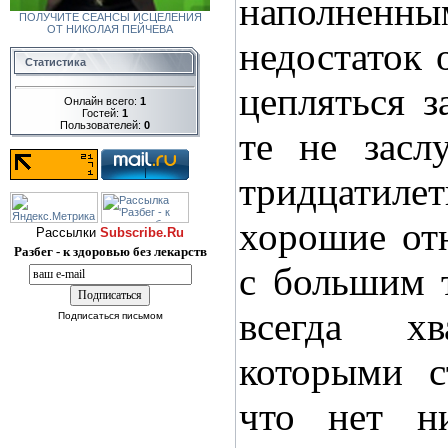
наполненны
ПОЛУЧИТЕ СЕАНСЫ ИСЦЕЛЕНИЯ
ОТ НИКОЛАЯ ПЕЙЧЕВА
недостаток 
Статистика
цепляться з
Онлайн всего:
1
Гостей:
1
Пользователей:
0
те не засл
тридцатилет
хорошие от
Рассылки
Subscribe.Ru
Разбег - к здоровью без лекарств
с большим 
всегда х
Подписаться письмом
которыми с
что нет н