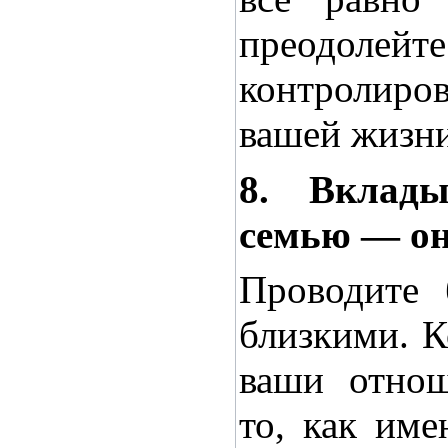
преодол
контролиро
вашей жизни
8. Вклад
семью — он
Проводите 
близкими. К
ваши отнош
то, как име