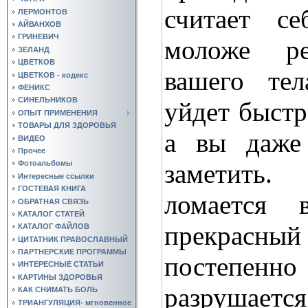
считает с
ЛЕРМОНТОВ
АЙВАНХОВ
ГРИНЕВИЧ
моложе ре
ЗЕЛАНД
ЦВЕТКОВ
вашего тел
ЦВЕТКОВ - кодекс
ФЕНИКС
СИНЕЛЬНИКОВ
уйдет быстр
ОПЫТ ПРИМЕНЕНИЯ
ТОВАРЫ ДЛЯ ЗДОРОВЬЯ
а вы даже 
ВИДЕО
Прочее
заметить
Фотоальбомы
Интересные ссылки
ГОСТЕВАЯ КНИГА
ломается 
ОБРАТНАЯ СВЯЗЬ
КАТАЛОГ СТАТЕЙ
прекрас
КАТАЛОГ ФАЙЛОВ
ЦИТАТНИК ПРАВОСЛАВНЫЙ
ПАРТНЕРСКИЕ ПРОГРАММЫ
постепе
ИНТЕРЕСНЫЕ СТАТЬИ
КАРТИНЫ ЗДОРОВЬЯ
разрушает
КАК СНИМАТЬ БОЛЬ
ТРИАНГУЛЯЦИЯ- мгновенное