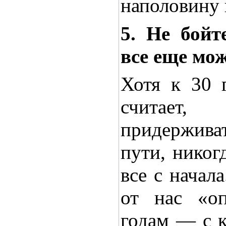
наполовину 
5. Не бойт
все еще мо
Хотя к 30 
считает
придержив
пути, никог
все с начал
от нас «оп
годам — с 