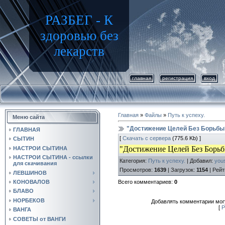
РАЗБЕГ - К
здоровью без
лекарств
главная
регистрация
вход
Главная
»
Файлы
»
Путь к успеху.
Меню сайта
"Достижение Целей Без Борьбы
ГЛАВНАЯ
[
Скачать с сервера
(775.6 Kb) ]
СЫТИН
"Достижение Целей Без Борь
НАСТРОИ СЫТИНА
НАСТРОИ СЫТИНА - ссылки
Категория
:
Путь к успеху.
|
Добавил
:
you
для скачивания
Просмотров
:
1639
|
Загрузок
:
1154
|
Рейт
ЛЕВШИНОВ
Всего комментариев
:
0
КОНОВАЛОВ
БЛАВО
НОРБЕКОВ
Добавлять комментарии могу
[
Р
ВАНГА
СОВЕТЫ от ВАНГИ