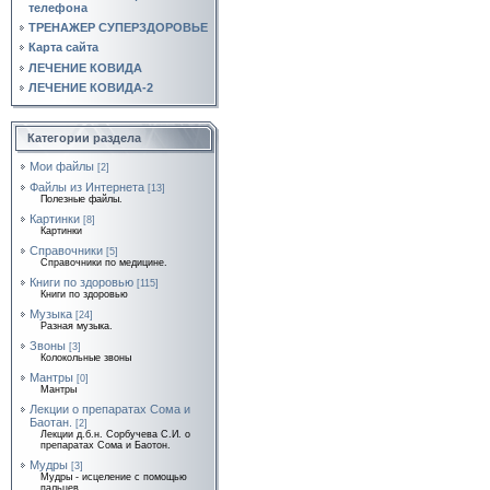
телефона
ТРЕНАЖЕР СУПЕРЗДОРОВЬЕ
Карта сайта
ЛЕЧЕНИЕ КОВИДА
ЛЕЧЕНИЕ КОВИДА-2
Категории раздела
Мои файлы
[2]
Файлы из Интернета
[13]
Полезные файлы.
Картинки
[8]
Картинки
Справочники
[5]
Справочники по медицине.
Книги по здоровью
[115]
Книги по здоровью
Музыка
[24]
Разная музыка.
Звоны
[3]
Колокольные звоны
Мантры
[0]
Мантры
Лекции о препаратах Сома и
Баотан.
[2]
Лекции д.б.н. Сорбучева С.И. о
препаратах Сома и Баотон.
Мудры
[3]
Мудры - исцеление с помощью
пальцев.