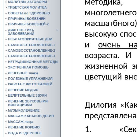
методика,
МОЛИТВЫ ЗАГОВОРЫ
ТИБЕТСКАЯ МОЛИТВА
многолетн
СОВЕТЫ по ЗДОРОВЬЮ
ПРИЧИНЫ БОЛЕЗНЕЙ
масшатбного
ПРИЧИНЫ БОЛЕЗНЕЙ-2
ДИАГНОСТИКА
высокую спос
ЗАБОЛЕВАНИЙ
НЕБЛАГОПРИЯТНЫЕ ДНИ
и
очень н
САМОВОССТАНОВЛЕНИЕ-1
САМОВОССТАНОВЛЕНИЕ-2
возраста. И
САМОВОССТАНОВЛЕНИЕ-3
НЕТРАДИЦИОННЫЕ МЕТОДЫ
жизненной э
ЭКСТРЕННАЯ ПОМОЩЬ
ЛЕЧЕБНЫЕ знаки
цветущий вн
ПОЛЕЗНЫЕ УПРАЖНЕНИЯ
РАБОТА С ФОТОГРАФИЕЙ
ЛЕЧЕНИЕ МЕДЬЮ
ЦЕЛИТЕЛЬНЫЕ ЗВУКИ
ЛЕЧЕНИЕ ЗВУКОВЫМИ
Дилогия «Как
ВИБРАЦИЯМИ
МУЗЫКОЛЕЧЕНИЕ
представлен
МАССАЖ КАНАЛОВ ДО-ИН
МАССАЖ лица
ЛЕЧЕНИЕ КОРБИО
1. «Секр
ВОДА И ЗДОРОВЬЕ