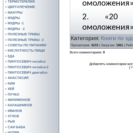
омоложения»
ТЕРМОТЕРАПИЯ
ЦВЕТОЛЕЧЕНИЕ
МАНТРЫ
2. «20 се
МУДРЫ
МУДРЫ -1
омоложения
МУДРЫ - 2
ПОЛЕЗНЫЕ ТРАВЫ
Категория
:
Книги по з
ПОЛЕЗНЫЕ ТРАВЫ -2
Просмотров
:
4233
|
Загрузок
:
1861
|
Рейт
СОВЕТЫ ПО ПИТАНИЮ
КИСЛОТНОСТЬ ПИЩИ
Всего комментариев
:
0
ЕДА
ПИНТОСЕВИЧ-питайся
Добавлять комментарии могу
ПИНТОСЕВИЧ-питайся-2
[
Р
ПИНТОСЕВИЧ двигайся
АНАСТАСИЯ
КИМ
ХЕЙ
ПУЧКО
ФИЛИМОНОВ
КАЛАШНИКОВ
ИВАНОВ
УГЛОВ
РЫК
САИ БАБА
ЧОПРА