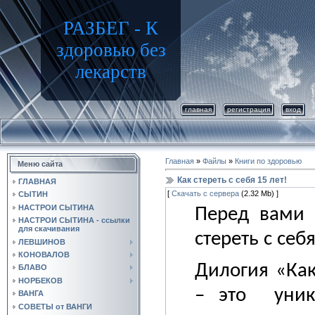
РАЗБЕГ - К
здоровью без
лекарств
главная
регистрация
вход
Главная
»
Файлы
»
Книги по здоровью
Меню сайта
Как стереть с себя 15 лет!
ГЛАВНАЯ
[
Скачать с сервера
(2.32 Mb) ]
СЫТИН
НАСТРОИ СЫТИНА
Перед вами 
НАСТРОИ СЫТИНА - ссылки
для скачивания
стереть с себя
ЛЕВШИНОВ
КОНОВАЛОВ
Дилогия «Как
БЛАВО
НОРБЕКОВ
– это
уни
ВАНГА
СОВЕТЫ от ВАНГИ