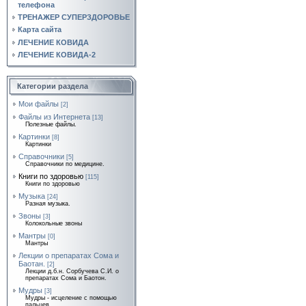
телефона
ТРЕНАЖЕР СУПЕРЗДОРОВЬЕ
Карта сайта
ЛЕЧЕНИЕ КОВИДА
ЛЕЧЕНИЕ КОВИДА-2
Категории раздела
Мои файлы
[2]
Файлы из Интернета
[13]
Полезные файлы.
Картинки
[8]
Картинки
Справочники
[5]
Справочники по медицине.
Книги по здоровью
[115]
Книги по здоровью
Музыка
[24]
Разная музыка.
Звоны
[3]
Колокольные звоны
Мантры
[0]
Мантры
Лекции о препаратах Сома и
Баотан.
[2]
Лекции д.б.н. Сорбучева С.И. о
препаратах Сома и Баотон.
Мудры
[3]
Мудры - исцеление с помощью
пальцев.